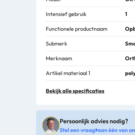
Intensief gebruik
1
Functionele productnaam
Opb
Submerk
Sma
Merknaam
Ort
Artikel materiaal 1
pol
Artikel hoogte mm
310
Bekijk alle specificaties
Artikel breedte mm
390
Artikel lengte mm
590
Persoonlijk advies nodig?
Stel een vraag
aan één van onz
Alternatieve productcode
OR 