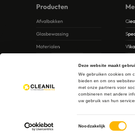
Producten
Me
Afvalbakken
Clea
Glasbewassing
Spec
Materialen
Vik
Papier – Dispensers -
MTS 
Deze website maakt gebru
Toiletinrichting
Vile
We gebruiken cookies om co
Reinigingsmiddelen
bieden en om ons websiteve
Ung
met onze partners voor soc
combineren met andere info
uw gebruik van hun service
Toestemmingsselectie
© 2026 Cleanil Schoonmaakproducten
Bezorgen en 
Noodzakelijk