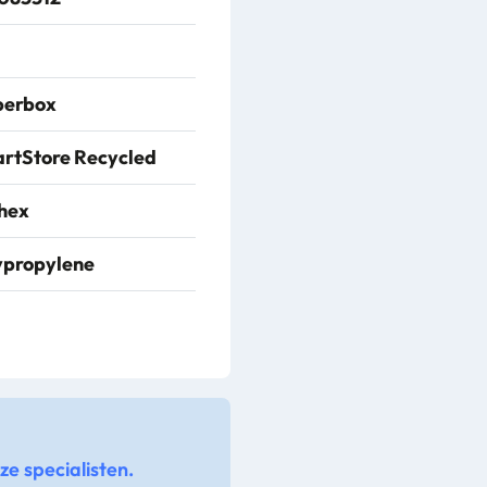
erbox
rtStore Recycled
hex
ypropylene
e specialisten.
085312