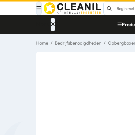
Menu
Produ
Home
/
Bedrijfsbenodigdheden
/
Opbergboxe
Afvalinzameling
Materialen
Reinigingsmiddelen
Papier – Dispensers
- Toiletinrichting
Glasbewassing