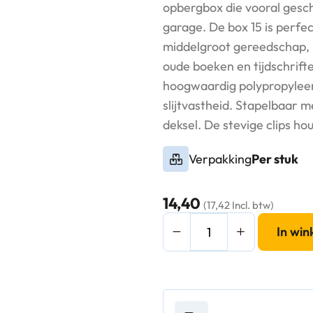
opbergbox die vooral geschi
garage. De box 15 is perfe
middelgroot gereedschap, k
oude boeken en tijdschrift
hoogwaardig polypropyleen
slijtvastheid. Stapelbaar 
deksel. De stevige clips ho
Verpakking
Per stuk
14,40
(17,42 Incl. btw)
SmartStore
In wi
Recycled
45
Opbergbox
47