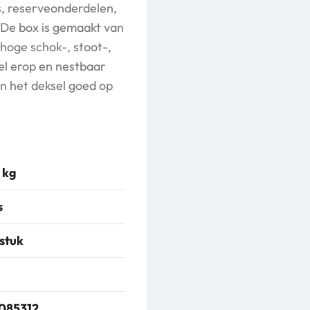
, reserveonderdelen,
. De box is gemaakt van
hoge schok-, stoot-,
sel erop en nestbaar
en het deksel goed op
 kg
s
 stuk
085312