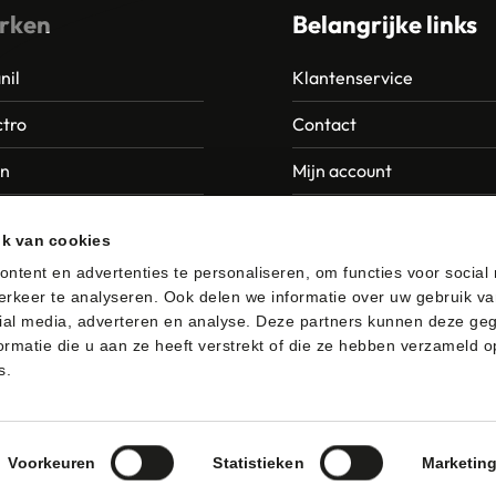
rken
Belangrijke links
nil
Klantenservice
tro
Contact
an
Mijn account
Europroducts
Garantie en retourneren
ik van cookies
da
ntent en advertenties te personaliseren, om functies voor social
rkeer te analyseren. Ook delen we informatie over uw gebruik va
er
ial media, adverteren en analyse. Deze partners kunnen deze ge
rmatie die u aan ze heeft verstrekt of die ze hebben verzameld o
s.
afhalen
Algemene voorwaarden
Privacybeleid
Voorkeuren
Statistieken
Marketin