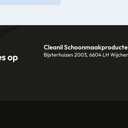
 werkdagen
Cleanil Schoonmaakproducte
es op
Bijsterhuizen 2003, 6604 LH Wijche
+31 (0)6 18 13 25 17
info@cleanil.n