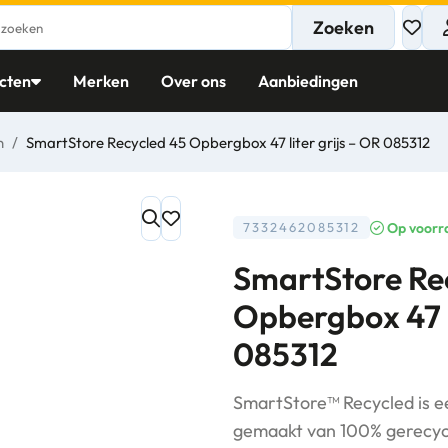
Zoeken
cten
Merken
Over ons
Aanbiedingen
n
/
SmartStore Recycled 45 Opbergbox 47 liter grijs – OR 085312
Op voorr
7332462085312
SmartStore Re
Opbergbox 47 l
085312
SmartStore™ Recycled is 
gemaakt van 100% gerecycl