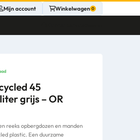
Mijn account
Winkelwagen
Klantenservice
Gesloten
CONTACT
Persoonlijk
aad
advies
cycled 45
iter grijs – OR
nodig?
Stel een vraag
een reeks opbergdozen en manden
ed plastic. Een duurzame