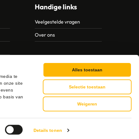
Handige links
Veelgestelde vragen
Over ons
Alles toestaan
 media te
n onze site
Selectie toestaan
gevens
p basis van
Weigeren
g
Details tonen