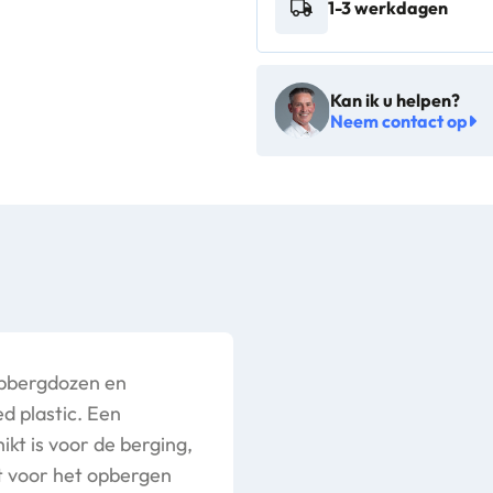
1-3 werkdagen
liter
grijs
-
Kan ik u helpen?
OR
Neem contact op
085312
aantal
opbergdozen en
 plastic. Een
kt is voor de berging,
ct voor het opbergen