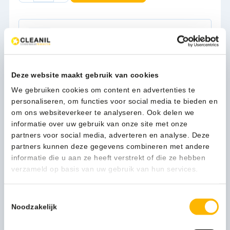
wit,
verchroomd
-
1-3 werkdagen
VB
718061
aantal
Deze website maakt gebruik van cookies
Kan ik u helpen?
We gebruiken cookies om content en advertenties te
Neem contact op
personaliseren, om functies voor social media te bieden en
om ons websiteverkeer te analyseren. Ook delen we
informatie over uw gebruik van onze site met onze
partners voor social media, adverteren en analyse. Deze
Beschrijving
partners kunnen deze gegevens combineren met andere
informatie die u aan ze heeft verstrekt of die ze hebben
Stijlvolle, roterende wandkapstok met acht haken.
verzameld op basis van uw gebruik van hun services.
Ruimtebesparend en praktisch. De kapstok is eenvoudig in
elkaar te zetten en aan de wand te bevestigen.
Toestemmingsselectie
Noodzakelijk
Meer productinformatie