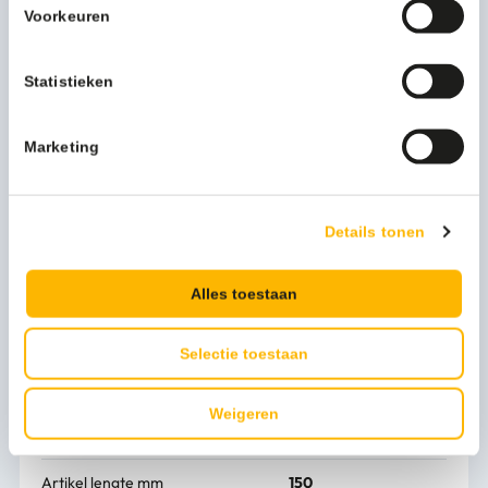
Gewicht (kg)
1,24 kg
Voorkeuren
Kleur
wit, verchroomd
Statistieken
Verpakkingseenheid
Per stuk
Marketing
Functionele productnaam
Wandkapstok
Model
VB 718061
Details tonen
Wand IN
1
Alles toestaan
Merknaam
V-part
Artikel materiaal 1
Steel
Selectie toestaan
Artikel hoogte mm
800
Weigeren
Artikel breedte mm
130
Artikel lengte mm
150