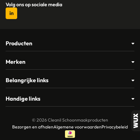
Volg ons op sociale media
Producten
Afvalbakken
Merken
Glasbewassing
Cleanil
Belangrijke links
Materialen
Spectro
Klantenservice
Papier – Dispensers - Toiletinrichting
Handige links
Vikan
Contact
Reinigingsmiddelen
Veelgestelde vragen
MTS Europroducts
Mijn account
© 2026 Cleanil Schoonmaakproducten
Over ons
Bezorgen en afhalen
Algemene voorwaarden
Privacybeleid
Vileda
Garantie en retourneren