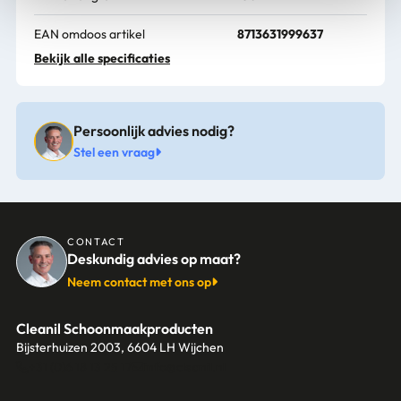
EAN omdoos artikel
8713631999637
Bekijk alle specificaties
Levertijd
1-3 werkdagen
Persoonlijk advies nodig?
Stel een vraag
CONTACT
Deskundig advies op maat?
Neem contact met ons op
Cleanil Schoonmaakproducten
Bijsterhuizen 2003, 6604 LH Wijchen
+31 (0)6 18 13 25 17
info@cleanil.nl