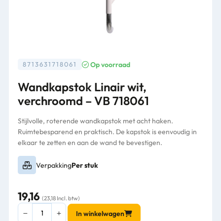
Op voorraad
8713631718061
Wandkapstok Linair wit,
verchroomd – VB 718061
Stijlvolle, roterende wandkapstok met acht haken.
Ruimtebesparend en praktisch. De kapstok is eenvoudig in
elkaar te zetten en aan de wand te bevestigen.
Verpakking
Per stuk
19,16
(23,18 Incl. btw)
Wandkapstok
In winkelwagen
Linair