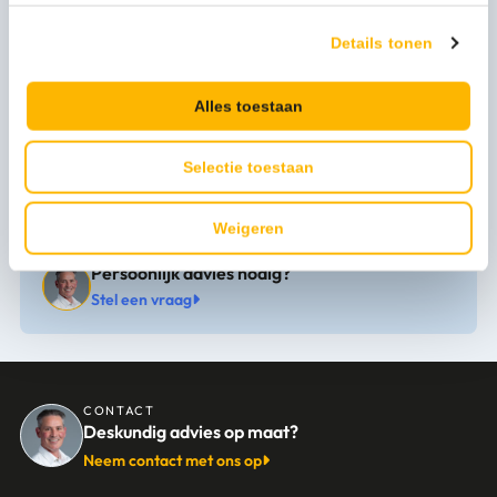
Merknaam
Simplehuman
Details tonen
Artikel materiaal 1
Plastic
Kleur
wit
Alles toestaan
Levertijd
1-3 werkdagen
Selectie toestaan
Bekijk alle specificaties
Weigeren
Persoonlijk advies nodig?
Stel een vraag
CONTACT
Deskundig advies op maat?
Neem contact met ons op