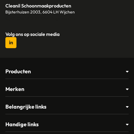
Cleanil Schoonmaakproducten
Bijsterhuizen 2003, 6604 LH Wijchen
+31 (0)6 18 13 25 17
info@cleanil.nl
Volg ons op sociale media
Producten
Afvalbakken
Merken
Glasbewassing
Cleanil
Belangrijke links
Materialen
Spectro
Klantenservice
Papier – Dispensers - Toiletinrichting
Handige links
Vikan
Contact