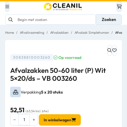
Zoeken
Home
/
Afvalinzameling
/
Afvalzakken
/
Afvalzak Simplehuman
/
Afvalza
Op voorraad
30838810003260
Afvalzakken 50-60 liter (P) Wit
5×20/ds – VB 003260
Verpakking
5 x 20 stuks
52,51
(63,54 Incl. btw)
Afvalzakken
In winkelwagen
50-