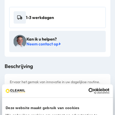
60
liter
(P)
1-3 werkdagen
Wit
5x20/ds
-
VB
Kan ik u helpen?
003260
Neem contact op
aantal
Beschrijving
Ervaar het gemak van innovatie in uw dagelijkse routine.
De vuilniszakken zijn ontworpen met oog voor perfectie: ze
passen naadloos, zijn ongelooflijk sterk en bieden een
duurzame keuze voor een schonere wereld. Geen zorgen
meer over scheuren of lekken – u kunt zich volledig richten
Deze website maakt gebruik van cookies
op wat echt belangrijk is. Een moeiteloze ervaring met een