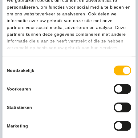
We gebruiken cookies om content en advertenties te
vleugje vooruitgang. Maak het leven simpeler, elke dag
personaliseren, om functies voor social media te bieden en
opnieuw.
om ons websiteverkeer te analyseren. Ook delen we
informatie over uw gebruik van onze site met onze
Meer productinformatie
partners voor social media, adverteren en analyse. Deze
partners kunnen deze gegevens combineren met andere
Gewicht (kg)
0,25 kg
informatie die u aan ze heeft verstrekt of die ze hebben
verzameld op basis van uw gebruik van hun services.
Verpakkingseenheid
5 x 20 stuks
Artikel inhoud ltr
60
Toestemmingsselectie
Noodzakelijk
Artikel hoogte mm
1
Artikel breedte mm
599
Voorkeuren
Artikel lengte mm
797
Statistieken
Model
VB 003260
Marketing
Functionele productnaam
Afvalzakken