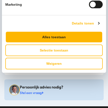
Merknaam
Simplehuman
Marketing
Artikel materiaal 1
LDPE
Details tonen
Aantal per omdoos
5
Aantal per
20
Alles toestaan
verpakking
Selectie toestaan
Omdoosgewicht kg
13.600
Bruto gewicht KG
0.200
Weigeren
Bekijk alle specificaties
Artikel hoogte mm
800
Artikel breedte mm
600
Persoonlijk advies nodig?
Stel een vraag