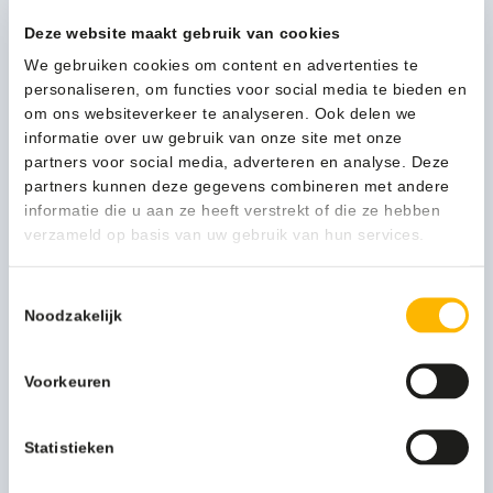
VB
Kan ik u helpen?
Deze website maakt gebruik van cookies
003269
Neem contact op
aantal
We gebruiken cookies om content en advertenties te
personaliseren, om functies voor social media te bieden en
om ons websiteverkeer te analyseren. Ook delen we
informatie over uw gebruik van onze site met onze
Beschrijving
partners voor social media, adverteren en analyse. Deze
partners kunnen deze gegevens combineren met andere
Meer productinformatie
informatie die u aan ze heeft verstrekt of die ze hebben
verzameld op basis van uw gebruik van hun services.
Gewicht (kg)
0,67 kg
Toestemmingsselectie
Artikeltitel
Afvalzakken 50-60 liter (P),
Noodzakelijk
catalogus NL
Simplehuman
Artikel inhoud ltr
60.000
Voorkeuren
Model
VB 003269
Statistieken
Kleur NL
wit