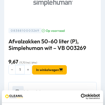
Op voorraad
0838810003269
Afvalzakken 50-60 liter (P),
Simplehuman wit – VB 003269
9,67
(11,70 Incl. btw)
Afvalzakken
In winkelwagen
50-
60
liter
(P),
1-3 werkdagen
Simplehuman
wit
-