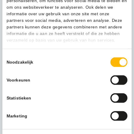
personaliseren, om functies voor social media te bieden en
om ons websiteverkeer te analyseren. Ook delen we
informatie over uw gebruik van onze site met onze
partners voor social media, adverteren en analyse. Deze
Kan ik u helpen?
partners kunnen deze gegevens combineren met andere
Neem contact op
informatie die u aan ze heeft verstrekt of die ze hebben
verzameld op basis van uw gebruik van hun services.
Beschrijving
Toestemmingsselectie
Noodzakelijk
Meer productinformatie
Voorkeuren
Verpakkingseenheid
20 x 50 stuks
Artikel inhoud ltr
30
Statistieken
Artikel materiaal 1
HDPE
Marketing
Artikel breedte mm
500