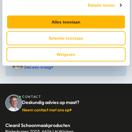
Artikel lengte mm
600
Details tonen
Model
Z50x60x0.008 ds
Alles toestaan
Kleur
grijs, transparant
Selectie toestaan
Weigeren
Persoonlijk advies nodig?
Stel een vraag
CONTACT
Deskundig advies op maat?
Neem contact met ons op
Cleanil Schoonmaakproducten
Bijsterhuizen 2003, 6604 LH Wijchen