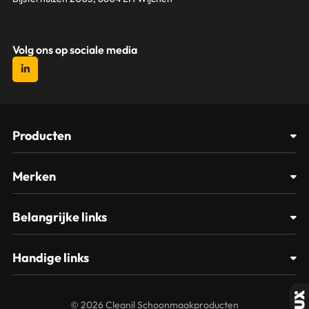
+31 (0)6 18 13 25 17
info@cleanil.nl
Volg ons op sociale media
Producten
Afvalbakken
Merken
Glasbewassing
Cleanil
Belangrijke links
Materialen
Spectro
Klantenservice
Papier – Dispensers - Toiletinrichting
Handige links
Vikan
Contact
Reinigingsmiddelen
Veelgestelde vragen
MTS Europroducts
Mijn account
© 2026 Cleanil Schoonmaakproducten