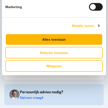
Verpakkingseenheid
24 x 10 stuks
Marketing
Artikel inhoud ltr
60
Model
Z55x103x0.032
Details tonen
Kleur
geel
Alles toestaan
Artikel materiaal 1
LDPE
Selectie toestaan
Artikel breedte mm
550
Artikel lengte mm
1030
Weigeren
Persoonlijk advies nodig?
Stel een vraag