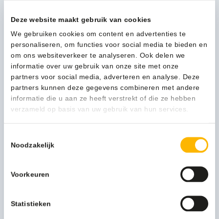
Deze website maakt gebruik van cookies
Kan ik u helpen?
We gebruiken cookies om content en advertenties te
Neem contact op
personaliseren, om functies voor social media te bieden en
om ons websiteverkeer te analyseren. Ook delen we
informatie over uw gebruik van onze site met onze
Beschrijving
partners voor social media, adverteren en analyse. Deze
partners kunnen deze gegevens combineren met andere
informatie die u aan ze heeft verstrekt of die ze hebben
'Perfect fit' afvalzakken van hoogwaardige kwaliteit.
verzameld op basis van uw gebruik van hun services.
Geurloos en tevens geschikt voor voedselopslag.
Toestemmingsselectie
Meer productinformatie
Noodzakelijk
Gewicht (kg)
7,848 kg
Voorkeuren
Functionele productnaam
Afvalzakken
Merknaam
Statistieken