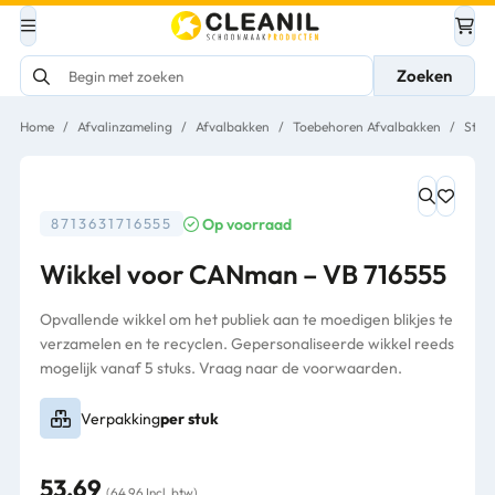
Zoeken
Home
/
Afvalinzameling
/
Afvalbakken
/
Toebehoren Afvalbakken
/
Stick
Op voorraad
8713631716555
Wikkel voor CANman – VB 716555
Opvallende wikkel om het publiek aan te moedigen blikjes te
verzamelen en te recyclen. Gepersonaliseerde wikkel reeds
mogelijk vanaf 5 stuks. Vraag naar de voorwaarden.
Verpakking
per stuk
53,69
(64,96 Incl. btw)