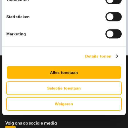
Levertijd
1-3 werkdagen
Statistieken
Persoonlijk advies nodig?
Marketing
Stel een vraag
Details tonen
CONTACT
Alles toestaan
Deskundig advies op maat?
Neem contact met ons op
Selectie toestaan
Cleanil Schoonmaakproducten
Bijsterhuizen 2003, 6604 LH Wijchen
Weigeren
+31 (0)6 18 13 25 17
info@cleanil.nl
Volg ons op sociale media