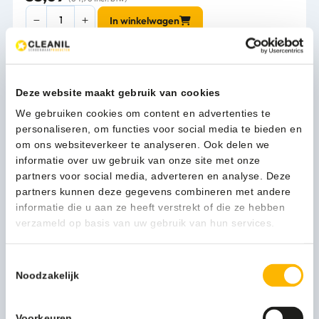
Wikkel
In winkelwagen
voor
CANman
-
VB
1-3 werkdagen
716555
Deze website maakt gebruik van cookies
aantal
We gebruiken cookies om content en advertenties te
personaliseren, om functies voor social media te bieden en
om ons websiteverkeer te analyseren. Ook delen we
Kan ik u helpen?
Neem contact op
informatie over uw gebruik van onze site met onze
partners voor social media, adverteren en analyse. Deze
partners kunnen deze gegevens combineren met andere
informatie die u aan ze heeft verstrekt of die ze hebben
Beschrijving
verzameld op basis van uw gebruik van hun services.
Toestemmingsselectie
Meer productinformatie
Noodzakelijk
Artikelcode
8713631716555
Voorkeuren