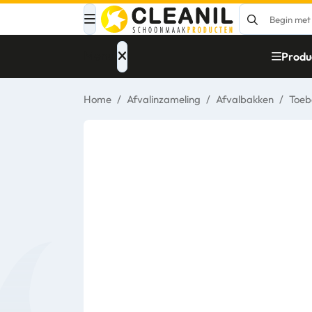
Menu
Produ
Home
/
Afvalinzameling
/
Afvalbakken
/
Toeb
Afvalinzameling
Materialen
Reinigingsmiddelen
Papier – Dispensers
- Toiletinrichting
Glasbewassing