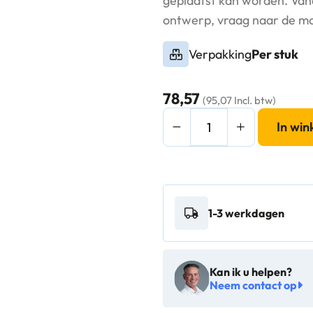
geplaatst kan worden. Vana
ontwerp, vraag naar de mo
Verpakking
Per stuk
78,57
(95,07 Incl. btw)
Wikkel
In wi
voor
CANman
-
VB
1-3 werkdagen
200986
aantal
Kan ik u helpen?
Neem contact op