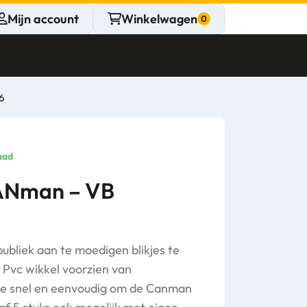
Mijn account
Winkelwagen
Klantenservice
Gesloten
6
CONTACT
Persoonlijk
aad
advies
CANman – VB
nodig?
Stel een vraag
ubliek aan te moedigen blikjes te
 Pvc wikkel voorzien van
eze snel en eenvoudig om de Canman