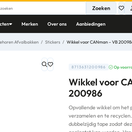
Zoeken
cten
Merken
Over ons
Aanbiedingen
ehoren Afvalbakken
/
Stickers
/
Wikkel voor CANman – VB 20098
Op voorr
8713631200986
Wikkel voor 
200986
Opvallende wikkel om het p
verzamelen en te recyclen.
dubbelzijdig tape zodat d