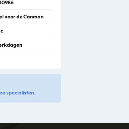
00986
el voor de Canman
ic
werkdagen
e specialisten.