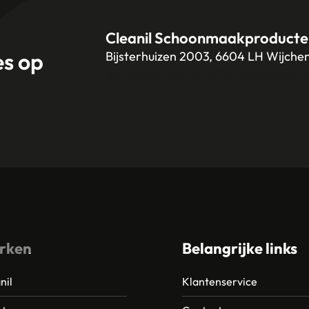
Cleanil Schoonmaakproducte
es op
Bijsterhuizen 2003, 6604 LH Wijche
+31 (0)6 18 13 25 17
info@cleanil.n
rken
Belangrijke links
nil
Klantenservice