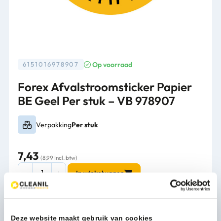
Op voorraad
6151016978907
Forex Afvalstroomsticker Papier
BE Geel Per stuk – VB 978907
Verpakking
Per stuk
7,43
(8,99 Incl. btw)
Forex
In winkelwagen
Afvalstroomsticker
Papier
BE
Geel
Deze website maakt gebruik van cookies
1-3 werkdagen