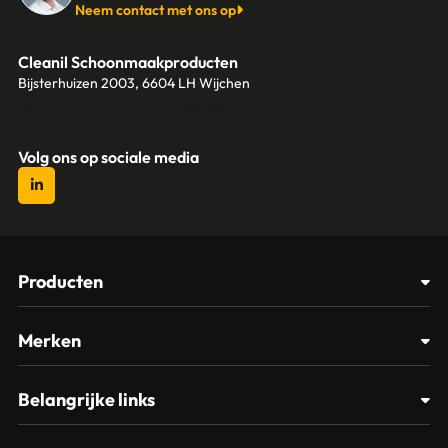
Neem contact met ons op
Cleanil Schoonmaakproducten
Bijsterhuizen 2003, 6604 LH Wijchen
+31 (0)6 18 13 25 17
info@cleanil.nl
Volg ons op sociale media
Producten
Afvalbakken
Merken
Glasbewassing
Cleanil
Belangrijke links
Materialen
Spectro
Klantenservice