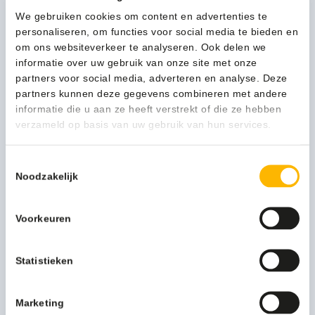
Per
We gebruiken cookies om content en advertenties te
stuk
personaliseren, om functies voor social media te bieden en
-
om ons websiteverkeer te analyseren. Ook delen we
VB
Kan ik u helpen?
informatie over uw gebruik van onze site met onze
978907
Neem contact op
partners voor social media, adverteren en analyse. Deze
aantal
partners kunnen deze gegevens combineren met andere
informatie die u aan ze heeft verstrekt of die ze hebben
verzameld op basis van uw gebruik van hun services.
Beschrijving
Toestemmingsselectie
Meer productinformatie
Noodzakelijk
Gewicht (kg)
0,02 kg
Voorkeuren
Verpakkingseenheid
Per stuk
Model
VB 978907
Statistieken
Kleur
Geel
Marketing