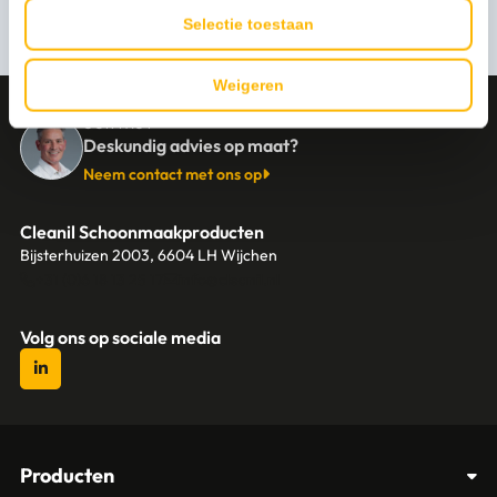
Stel een vraag
Selectie toestaan
Weigeren
CONTACT
Deskundig advies op maat?
Neem contact met ons op
Cleanil Schoonmaakproducten
Bijsterhuizen 2003, 6604 LH Wijchen
+31 (0)6 18 13 25 17
info@cleanil.nl
Volg ons op sociale media
Producten