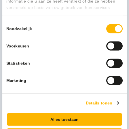
informatie die u aan ze heeft verstrekt of die ze hebben
Gewicht (kg)
4,137 kg
verzameld op basis van uw gebruik van hun services.
Kleur
zwart
Toestemmingsselectie
Noodzakelijk
Breedte (mm)
318
Lengte (mm)
318
Voorkeuren
Hoogte (mm)
25
Statistieken
Levertijd
1-3 werkdagen
Marketing
Artikelcode
86876162745
Merk
Rubbermaid
Details tonen
Alles toestaan
Persoonlijk advies nodig?