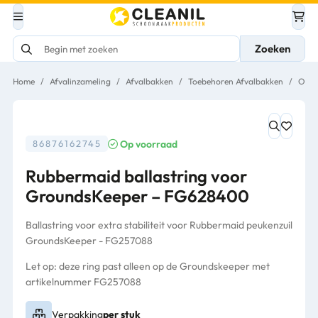
Zoeken
Home
/
Afvalinzameling
/
Afvalbakken
/
Toebehoren Afvalbakken
/
Over
Op voorraad
86876162745
Rubbermaid ballastring voor
GroundsKeeper – FG628400
Ballastring voor extra stabiliteit voor Rubbermaid peukenzuil
GroundsKeeper - FG257088
Let op: deze ring past alleen op de Groundskeeper met
artikelnummer FG257088
Verpakking
per stuk