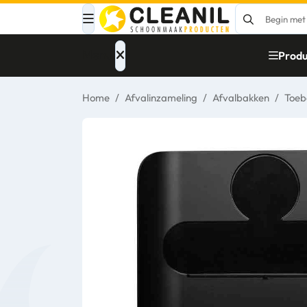
Menu
Produ
Home
/
Afvalinzameling
/
Afvalbakken
/
Toeb
Afvalinzameling
Materialen
Reinigingsmiddelen
Papier – Dispensers
- Toiletinrichting
Glasbewassing