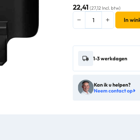
22,41
(27,12 Incl. btw)
Paneel
In wi
voor
Slim
Jim
Recyclingstation
1-3 werkdagen
zwart
-
VB
Kan ik u helpen?
238075
Neem contact op
aantal