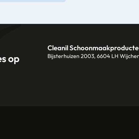
Cleanil Schoonmaakproducte
es op
Bijsterhuizen 2003, 6604 LH Wijche
+31 (0)6 18 13 25 17
info@cleanil.n