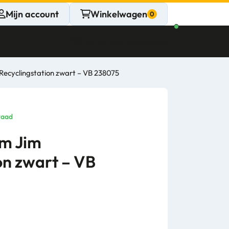
Mijn account
Winkelwagen
Klantenservice
Nu open
 Recyclingstation zwart – VB 238075
CONTACT
Persoonlijk
raad
advies
im Jim
on zwart – VB
nodig?
Stel een vraag