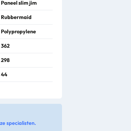
Paneel slim jim
Rubbermaid
Polypropylene
362
298
44
e specialisten.