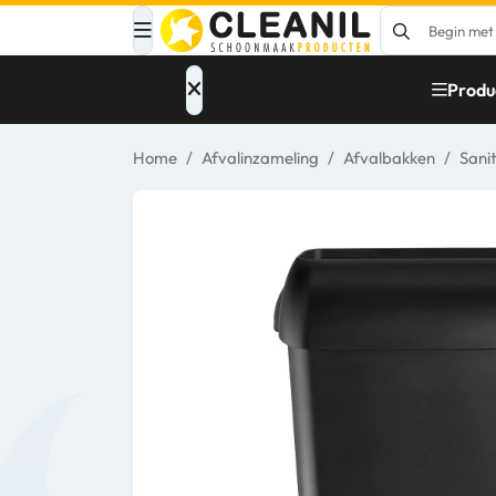
Menu
Produ
Home
/
Afvalinzameling
/
Afvalbakken
/
Sani
Afvalinzameling
Materialen
Reinigingsmiddelen
Papier – Dispensers
- Toiletinrichting
Glasbewassing