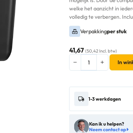
mogelijk is. Door de compa
welke het aanzicht in ieder
volledig te verbergen. Incl
Verpakking
per stuk
41,67
(50,42 Incl. btw)
QuartzLine
In wi
afvalbak
23L
mat
zwart
1-3 werkdagen
(Black
Quartz)
-
Kan ik u helpen?
441452
Neem contact op
aantal