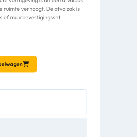
cte vormgeving is dit een afvalbak
e ruimte verhoogt. De afvalzak is
usief muurbevestigingsset.
nkelwagen