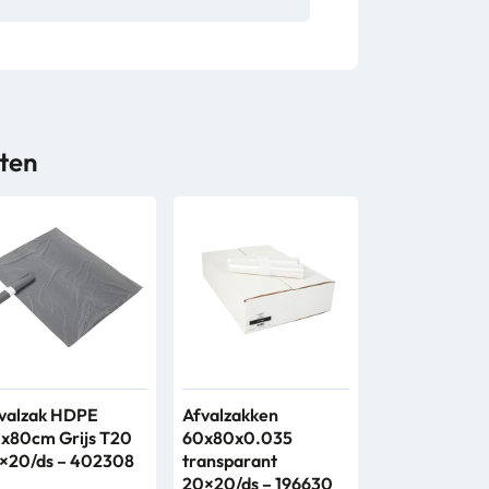
ten
valzak HDPE
Afvalzakken
x80cm Grijs T20
60x80x0.035
×20/ds – 402308
transparant
20×20/ds – 196630