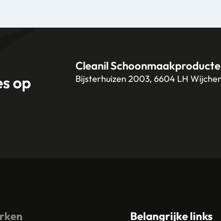
Cleanil Schoonmaakproducte
es op
Bijsterhuizen 2003, 6604 LH Wijche
+31 (0)6 18 13 25 17
info@cleanil.n
rken
Belangrijke links