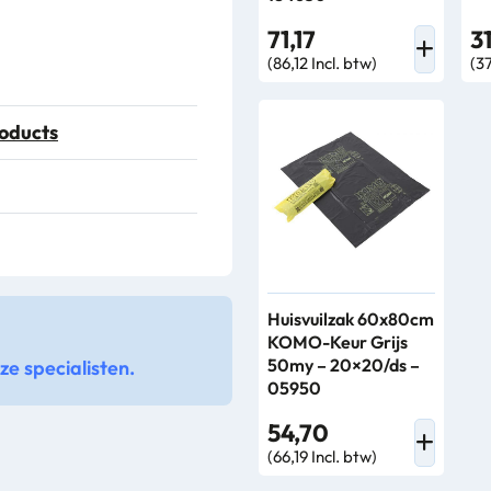
71,17
3
(86,12 Incl. btw)
(37
oducts
Huisvuilzak 60x80cm
KOMO-Keur Grijs
50my – 20×20/ds –
e specialisten.
05950
54,70
(66,19 Incl. btw)