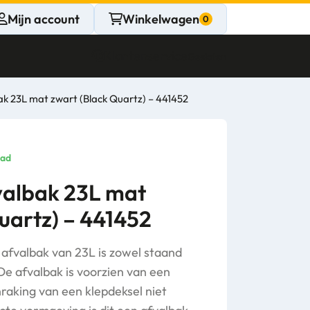
Mijn account
Winkelwagen
Klantenservice
Gesloten
k 23L mat zwart (Black Quartz) – 441452
CONTACT
Persoonlijk
aad
advies
valbak 23L mat
uartz) – 441452
nodig?
Stel een vraag
afvalbak van 23L is zowel staand
De afvalbak is voorzien van een
aking van een klepdeksel niet