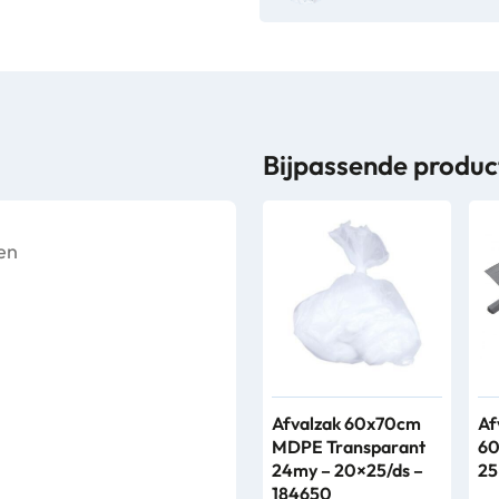
Bijpassende produc
en
Afvalzak 60x70cm
Af
MDPE Transparant
60
24my – 20×25/ds –
25
184650