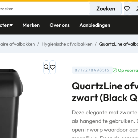
Zoeken
cten
Merken
Over ons
Aanbiedingen
taire afvalbakken
/
Hygiënische afvalbakken
/
QuartzLine afvalba
Op voorr
8717278498515
QuartzLine af
zwart (Black Q
Deze elegante mat zwarte 
als hangend te gebruiken. 
open inworp waardoor aanr