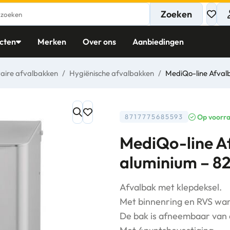
Zoeken
cten
Merken
Over ons
Aanbiedingen
taire afvalbakken
/
Hygiënische afvalbakken
/
MediQo-line Afvalb
Op voorr
8717775685593
MediQo-line Af
aluminium – 8
Afvalbak met klepdeksel.
Met binnenring en RVS wan
De bak is afneembaar van 