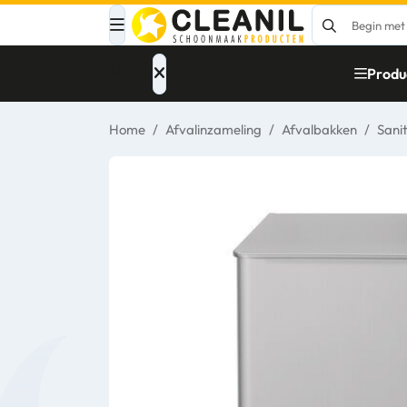
Menu
Produ
Home
/
Afvalinzameling
/
Afvalbakken
/
Sani
Afvalinzameling
Materialen
Reinigingsmiddelen
Papier – Dispensers
- Toiletinrichting
Glasbewassing