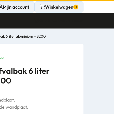
Mijn account
Winkelwagen
Klantenservice
Gesloten
ak 6 liter aluminium – 8200
CONTACT
Persoonlijk
aad
advies
valbak 6 liter
200
nodig?
Stel een vraag
dplaat.
de wandplaat.