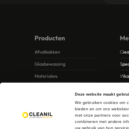
Producten
Me
Afvalbakken
Clea
Glasbewassing
Spec
Materialen
Vik
Papier – Dispensers -
MTS 
Deze website maakt gebru
Toiletinrichting
Vile
We gebruiken cookies om co
Reinigingsmiddelen
bieden en om ons websiteve
Ung
met onze partners voor soc
combineren met andere info
uw gebruik van hun service