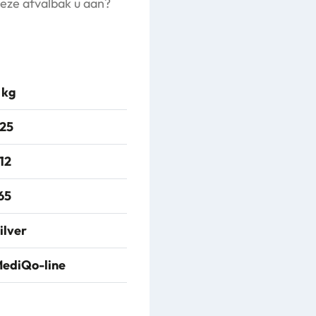
eze afvalbak u aan?
 kg
25
12
65
ilver
ediQo-line