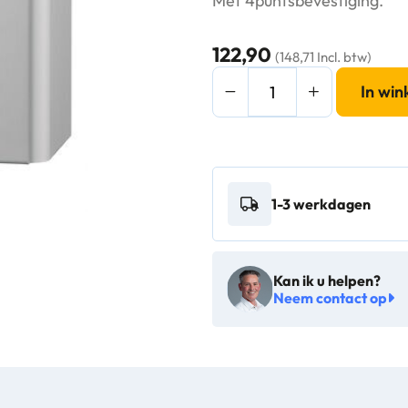
Met 4puntsbevestiging.
122,90
(148,71 Incl. btw)
MediQo-
In wi
line
Afvalbak
6
liter
1-3 werkdagen
aluminium
-
8200
Kan ik u helpen?
aantal
Neem contact op