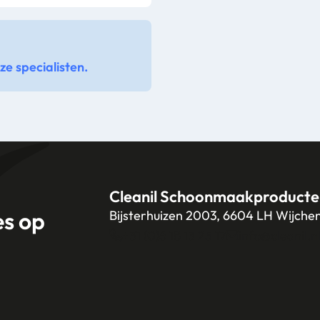
e specialisten.
Cleanil Schoonmaakproducte
es op
Bijsterhuizen 2003, 6604 LH Wijche
+31 (0)6 18 13 25 17
info@cleanil.n