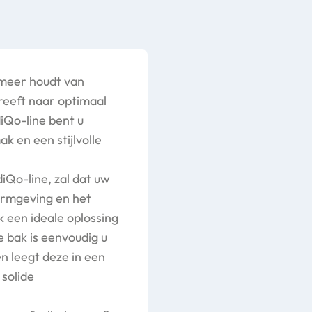
 meer houdt van
treeft naar optimaal
iQo-line bent u
k en een stijlvolle
iQo-line, zal dat uw
ormgeving en het
 een ideale oplossing
e bak is eenvoudig u
n leegt deze in een
 solide