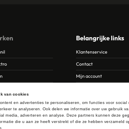
rken
Belangrijke links
nil
Klantenservice
tro
Contact
an
Mijn account
Europroducts
Garantie en retourneren
ik van cookies
da
ntent en advertenties te personaliseren, om functies voor social
rkeer te analyseren. Ook delen we informatie over uw gebruik va
er
ial media, adverteren en analyse. Deze partners kunnen deze ge
rmatie die u aan ze heeft verstrekt of die ze hebben verzameld o
s.