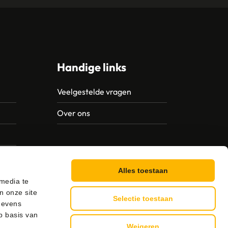
Handige links
Veelgestelde vragen
Over ons
Alles toestaan
 media te
n onze site
Selectie toestaan
gevens
p basis van
Weigeren