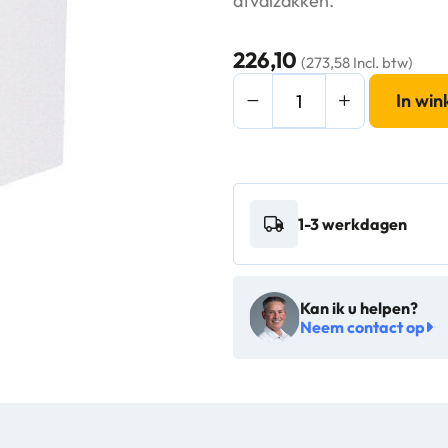
afvalzakken.
226,10
(273,58 Incl. btw)
Mediclinics
In wi
Afvalbak
open
65
liter
1-3 werkdagen
wit
-
11063
Kan ik u helpen?
aantal
Neem contact op