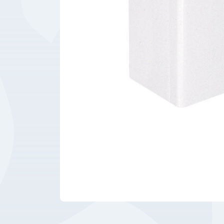
Bedrijfsbenodigdheden
Machines
Persoonlijke
Bescherming