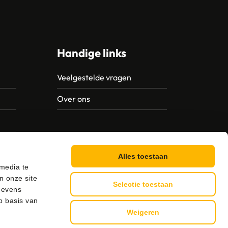
Handige links
Veelgestelde vragen
Over ons
Alles toestaan
 media te
n onze site
Selectie toestaan
gevens
p basis van
Weigeren