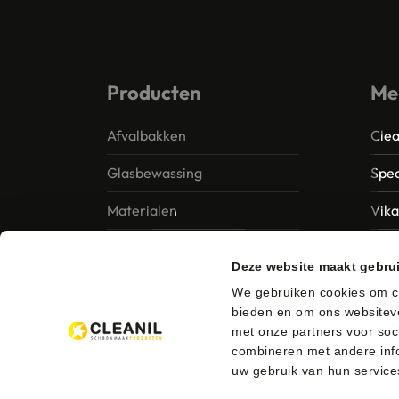
Producten
Me
Afvalbakken
Clea
Glasbewassing
Spec
Materialen
Vik
Papier – Dispensers -
MTS 
Deze website maakt gebru
Toiletinrichting
Vile
We gebruiken cookies om co
Reinigingsmiddelen
bieden en om ons websiteve
Ung
met onze partners voor soc
combineren met andere info
uw gebruik van hun service