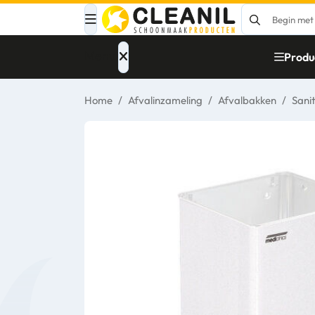
Menu
Produ
Home
/
Afvalinzameling
/
Afvalbakken
/
Sani
Afvalinzameling
Materialen
Reinigingsmiddelen
Papier – Dispensers
- Toiletinrichting
Glasbewassing