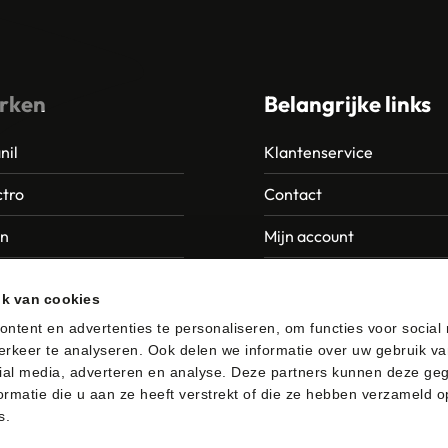
rken
Belangrijke links
nil
Klantenservice
tro
Contact
an
Mijn account
Europroducts
Garantie en retourneren
ik van cookies
da
ntent en advertenties te personaliseren, om functies voor social
rkeer te analyseren. Ook delen we informatie over uw gebruik va
er
ial media, adverteren en analyse. Deze partners kunnen deze ge
rmatie die u aan ze heeft verstrekt of die ze hebben verzameld o
s.