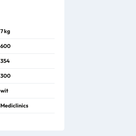
7 kg
600
354
300
wit
Mediclinics