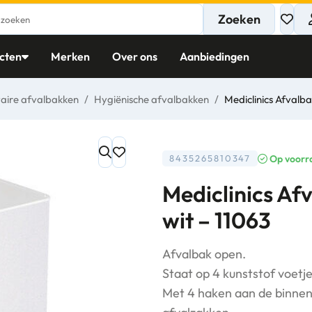
Zoeken
cten
Merken
Over ons
Aanbiedingen
taire afvalbakken
/
Hygiënische afvalbakken
/
Mediclinics Afvalba
Op voorr
8435265810347
Mediclinics Afv
wit – 11063
Afvalbak open.
Staat op 4 kunststof voetje
Met 4 haken aan de binnen