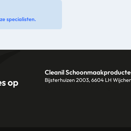
e specialisten.
Cleanil Schoonmaakproducte
es op
Bijsterhuizen 2003, 6604 LH Wijche
+31 (0)6 18 13 25 17
info@cleanil.n