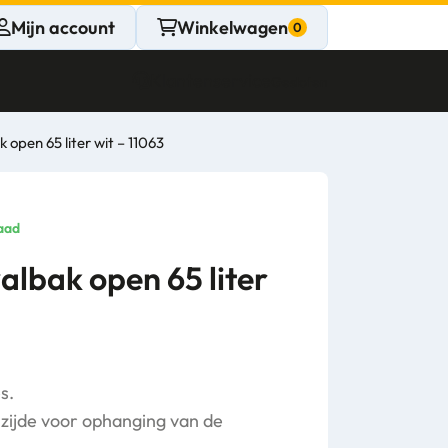
Mijn account
Winkelwagen
Klantenservice
Gesloten
k open 65 liter wit – 11063
CONTACT
Persoonlijk
aad
advies
albak open 65 liter
nodig?
Stel een vraag
s.
zijde voor ophanging van de