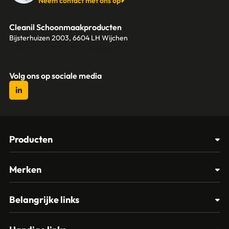
Neem contact met ons op
Cleanil Schoonmaakproducten
Bijsterhuizen 2003, 6604 LH Wijchen
+31 (0)6 18 13 25 17
info@cleanil.nl
Volg ons op sociale media
Producten
Afvalbakken
Merken
Glasbewassing
Cleanil
Belangrijke links
Materialen
Spectro
Klantenservice
Papier – Dispensers - Toiletinrichting