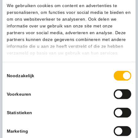
-
We gebruiken cookies om content en advertenties te
VB
personaliseren, om functies voor social media te bieden en
223910
Beschrijving
om ons websiteverkeer te analyseren. Ook delen we
aantal
informatie over uw gebruik van onze site met onze
partners voor social media, adverteren en analyse. Deze
Meer productinformatie
partners kunnen deze gegevens combineren met andere
Gewicht (kg)
4,853 kg
informatie die u aan ze heeft verstrekt of die ze hebben
verzameld op basis van uw gebruik van hun services.
Functionele productnaam
Pedaalemmer
Toestemmingsselectie
Verpakkingseenheid
Per stuk
Noodzakelijk
Afvalzak medium
8713631196647
Voorkeuren
Artikel inhoud ltr
30
Model
VB 223910
Statistieken
Kleur
beige
Marketing