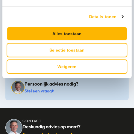
Zakhouder
1
Intensief gebruik
1
Details tonen
Merknaam
Rubbermaid
Alles toestaan
Artikel materiaal 1
Polyethylene
Selectie toestaan
Artikel hoogte mm
566
Bekijk alle specificaties
Artikel breedte mm
311
Weigeren
Artikel lengte mm
497
Persoonlijk advies nodig?
Stel een vraag
CONTACT
Deskundig advies op maat?