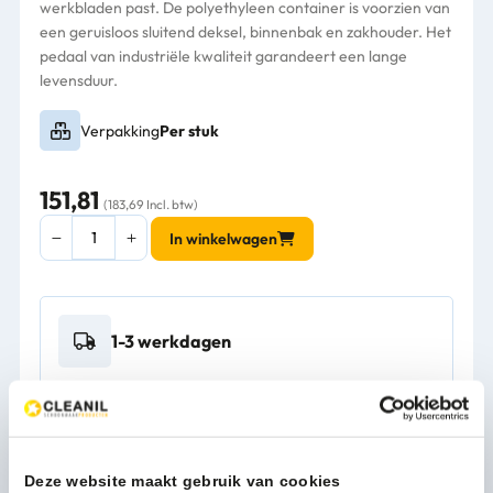
werkbladen past. De polyethyleen container is voorzien van
een geruisloos sluitend deksel, binnenbak en zakhouder. Het
pedaal van industriële kwaliteit garandeert een lange
levensduur.
Verpakking
Per stuk
151,81
(183,69 Incl. btw)
Rubbermaid
In winkelwagen
Slim
Jim
Step
On
1-3 werkdagen
container
End
Step
kunststof
Kan ik u helpen?
30L
Neem contact op
beige
Deze website maakt gebruik van cookies