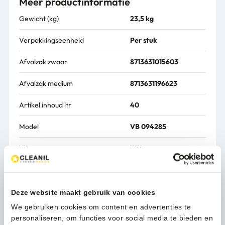
Meer productinformatie
Gewicht (kg)
23,5 kg
Verpakkingseenheid
Per stuk
Afvalzak zwaar
8713631015603
Afvalzak medium
8713631196623
Artikel inhoud ltr
40
Model
VB 094285
Kleur
Wit
Vloer EX
1
Vuur bestendig
1
Deze website maakt gebruik van cookies
We gebruiken cookies om content en advertenties te
Binnenemmer metaal
1
personaliseren, om functies voor social media te bieden en