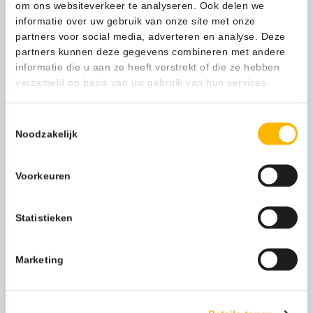
om ons websiteverkeer te analyseren. Ook delen we
Intensief gebruik
1
informatie over uw gebruik van onze site met onze
partners voor social media, adverteren en analyse. Deze
Merknaam
Hailo
partners kunnen deze gegevens combineren met andere
Bekijk alle specificaties
informatie die u aan ze heeft verstrekt of die ze hebben
Artikel materiaal 1
Steel
verzameld op basis van uw gebruik van hun services.
Artikel hoogte mm
770
Persoonlijk advies nodig?
Toestemmingsselectie
Artikel breedte mm
400
Noodzakelijk
Stel een vraag
Artikel lengte mm
400
Bijpassende producten
Voorkeuren
Statistieken
Marketing