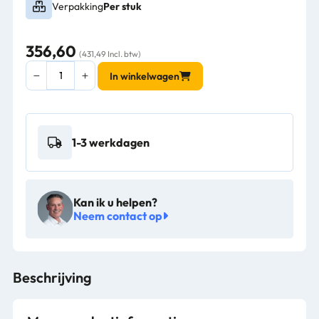
Verpakking
Per stuk
356,60
(431,49 Incl. btw)
ProfiLine
In winkelwagen
recycling
pedaalemmer
met
binnenemmer
1-3 werkdagen
40L
wit
aluminium,
grijs
Kan ik u helpen?
-
Neem contact op
VB
094285
aantal
Beschrijving