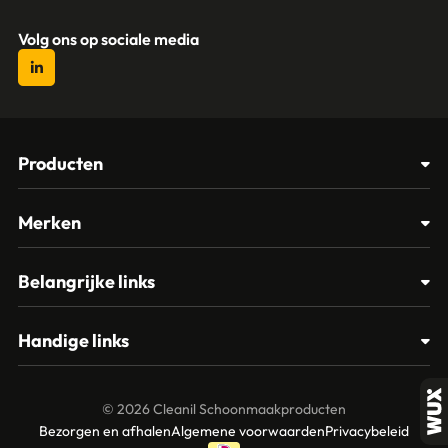
Volg ons op sociale media
Producten
Afvalbakken
Merken
Glasbewassing
Cleanil
Belangrijke links
Materialen
Spectro
Klantenservice
Papier – Dispensers - Toiletinrichting
Handige links
Vikan
Contact
Reinigingsmiddelen
Veelgestelde vragen
MTS Europroducts
Mijn account
© 2026 Cleanil Schoonmaakproducten
Over ons
Bezorgen en afhalen
Algemene voorwaarden
Privacybeleid
Vileda