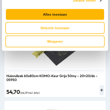
Details tonen
Afvalzak HDPE 60x80cm Grijs T20 25×20/ds – 402308
Alles toestaan
31,04
(37,56 Incl. btw)
Selectie toestaan
Weigeren
Huisvuilzak 60x80cm KOMO-Keur Grijs 50my – 20×20/ds –
05950
54,70
(66,19 Incl. btw)