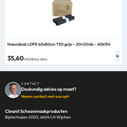
Huisvuilzak LDPE 60x80cm T50 grijs – 20×20/ds – 404154
35,60
(43,08 Incl. btw)
CONTACT
Deskundig advies op maat?
Neem contact met ons op
Cleanil Schoonmaakproducten
Bijsterhuizen 2003, 6604 LH Wijchen
+31 (0)6 18 13 25 17
info@cleanil.nl