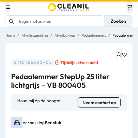
Zoeken
Home
/
Afvalinzameling
/
Afvalbakken
/
Pedaalemmers
/
Pedaalemmer St
Tijdelijk uitverkocht
8710755800405
Pedaalemmer StepUp 25 liter
lichtgrijs – VB 800405
Houd mij op de hoogte.
Neem contact op
Verpakking
Per stuk