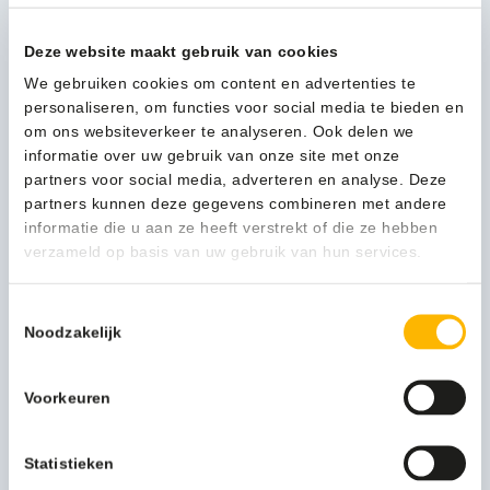
aan de achterzijde. In diverse kleuren leverbaar waardoor
ideaal voor afvalscheiding.
Deze website maakt gebruik van cookies
We houden net zoveel van onze planeet als jij. En we zijn dus
We gebruiken cookies om content en advertenties te
heel trots dat veel van onze producten, zoals deze, een
personaliseren, om functies voor social media te bieden en
zilveren Cradle-to-Cradle certificaat hebben. Dat betekent
om ons websiteverkeer te analyseren. Ook delen we
dat ze aan strikte voorwaarden voldoen voor het
informatie over uw gebruik van onze site met onze
(her)gebruik van materialen, duurzame energie,
partners voor social media, adverteren en analyse. Deze
waterbeheer en sociale rechtvaardigheid.
partners kunnen deze gegevens combineren met andere
informatie die u aan ze heeft verstrekt of die ze hebben
Meer productinformatie
verzameld op basis van uw gebruik van hun services.
Gewicht (kg)
1,61 kg
Toestemmingsselectie
Noodzakelijk
Merknaam
Brabantia
Verpakkingseenheid
Per stuk
Voorkeuren
Artikel inhoud ltr
25
Statistieken
Model
VB 800405