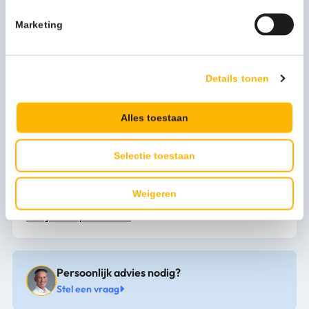
Kleur
lichtgrijs
Marketing
Zakhouder
1
Details tonen
Functionele productnaam
Pedaalemmer
Submerk
StepUp
Alles toestaan
Artikel materiaal 1
Plastic
Selectie toestaan
Artikel hoogte mm
409
Weigeren
Artikel breedte mm
280
Bekijk alle specificaties
Artikel lengte mm
352
Persoonlijk advies nodig?
Stel een vraag