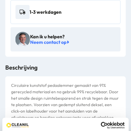
1-3 werkdagen
Kan ik u helpen?
Neem contact op
Beschrijving
Circulaire kunststof pedaalemmer gemaakt van 91%
gerecycled materiaal en na gebruik 99% recyclebaar. Door
het smalle design ruimtebesparend en strak tegen de muur
te plaatsen. Voorzien van gedempt sluitend deksel, een
click-on labelhouder voor het aanduiden van de
afvalstroom en handige opbergruimte voor afvalzakken.
Deksel met brede rand waardoor de afvalzak uit het zicht
blijft. Makkelijk te verplaatsen door de grote handgreep