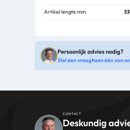
Artikel lengte mm
3
Persoonlijk advies nodig?
Stel een vraag
aan één van onz
CONTACT
Deskundig advi