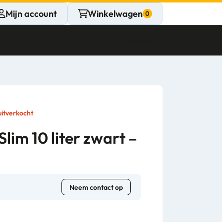
Mijn account
Winkelwagen
Klantenservice
Gesloten
CONTACT
Persoonlijk
 uitverkocht
advies
im 10 liter zwart –
nodig?
Stel een vraag
Neem contact op