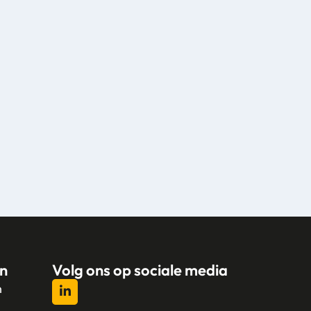
n
Volg ons op sociale media
n
l