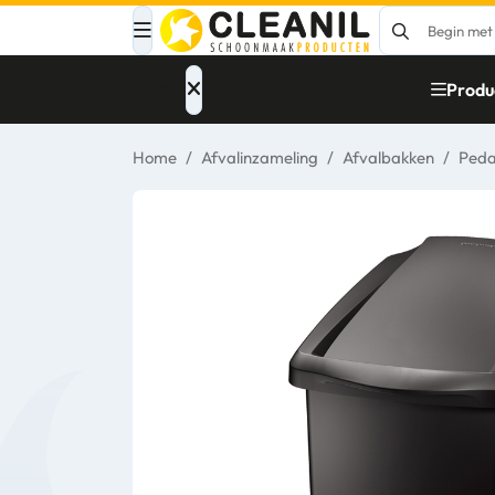
Menu
Produ
Home
/
Afvalinzameling
/
Afvalbakken
/
Ped
Afvalinzameling
Materialen
Reinigingsmiddelen
Papier – Dispensers
- Toiletinrichting
Glasbewassing