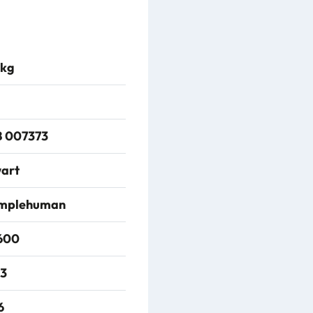
 kg
 007373
art
mplehuman
600
3
6