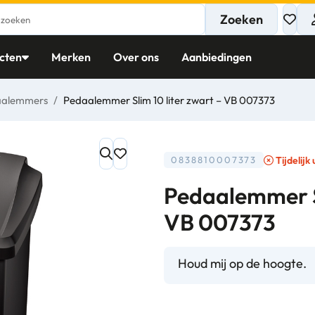
Zoeken
cten
Merken
Over ons
Aanbiedingen
aalemmers
/
Pedaalemmer Slim 10 liter zwart – VB 007373
Tijdelijk
0838810007373
Pedaalemmer Sl
VB 007373
Houd mij op de hoogte.