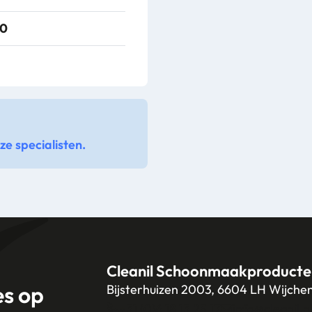
30
e specialisten.
Cleanil Schoonmaakproducte
es op
Bijsterhuizen 2003, 6604 LH Wijche
+31 (0)6 18 13 25 17
info@cleanil.n