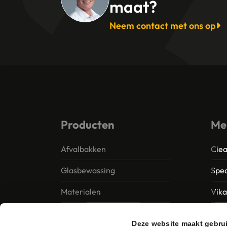
maat?
Neem contact met ons op
Producten
Me
Afvalbakken
Clea
Glasbewassing
Spec
Materialen
Vik
Papier – Dispensers -
MTS 
Deze website maakt gebru
Toiletinrichting