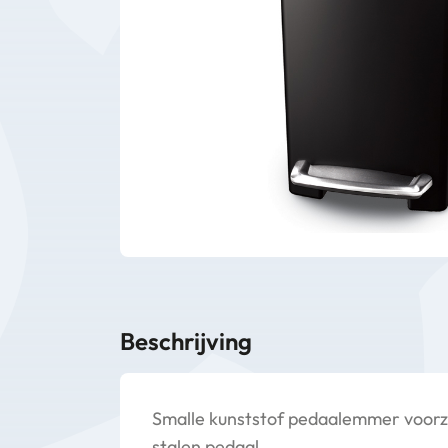
Bedrijfsbenodigdheden
Machines
Persoonlijke
Bescherming
Beschrijving
Smalle kunststof pedaalemmer voorzi
stalen pedaal.