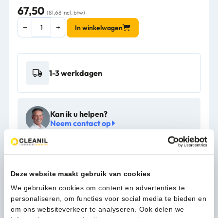
67,50
(81,68 Incl. btw)
Curver
In winkelwagen
Pedaalemmer
Decobin
65L
zilver,
1-3 werkdagen
zwart
-
VB
128026
Kan ik u helpen?
aantal
Neem contact op
Beschrijving
Deze website maakt gebruik van cookies
We gebruiken cookies om content en advertenties te
Meer productinformatie
personaliseren, om functies voor social media te bieden en
om ons websiteverkeer te analyseren. Ook delen we
Gewicht (kg)
2,5 kg