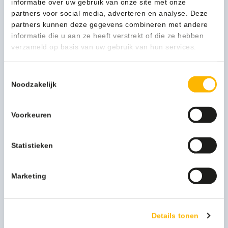
informatie over uw gebruik van onze site met onze
partners voor social media, adverteren en analyse. Deze
Verpakkingseenheid
Per stuk
partners kunnen deze gegevens combineren met andere
informatie die u aan ze heeft verstrekt of die ze hebben
Functionele productnaam
Pedaalemmer
verzameld op basis van uw gebruik van hun services.
Submerk
Decobin
Toestemmingsselectie
Artikel inhoud ltr
65
Noodzakelijk
Artikel materiaal 1
Recycled Plastic
Voorkeuren
Artikel hoogte mm
615
Statistieken
Artikel breedte mm
486
Artikel lengte mm
284
Marketing
Model
VB 128026
Merknaam
Curver
Details tonen