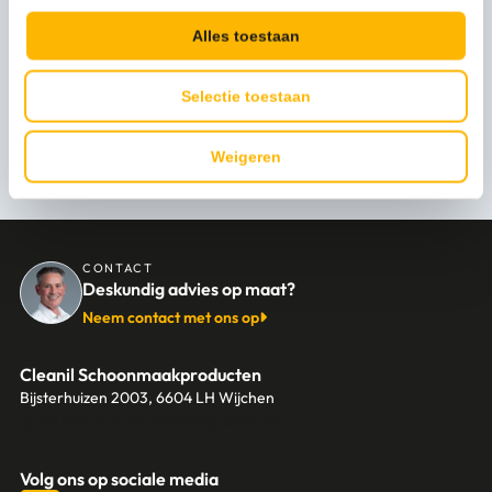
Kleur
Zilver
Alles toestaan
Bekijk alle specificaties
Levertijd
1-3 werkdagen
Selectie toestaan
Persoonlijk advies nodig?
Weigeren
Stel een vraag
CONTACT
Deskundig advies op maat?
Neem contact met ons op
Cleanil Schoonmaakproducten
Bijsterhuizen 2003, 6604 LH Wijchen
+31 (0)6 18 13 25 17
info@cleanil.nl
Volg ons op sociale media