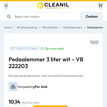
Zoeken
Home
/
Afvalinzameling
/
Afvalbakken
/
Pedaalemmers
/
Pedaalemmer 3 
Op voorraad
8713631017645
Pedaalemmer 3 liter wit – VB
222203
Ronde pedaalemmer met kunststof binnenemmer.
Verpakking
Per stuk
10,14
(12,27 Incl. btw)