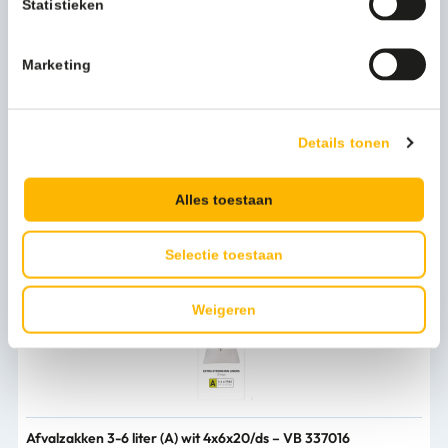
Statistieken
Artikel breedte mm
195
Bekijk alle specificaties
Artikel lengte mm
170
Marketing
EAN omdoos artikel
8713631996636
Persoonlijk advies nodig?
Details tonen
Kleur
wit
Stel een vraag
Levertijd
1-3 werkdagen
Alles toestaan
Bijpassende producten
Selectie toestaan
Weigeren
Afvalzakken 3-6 liter (A) wit 4x6x20/ds – VB 337016