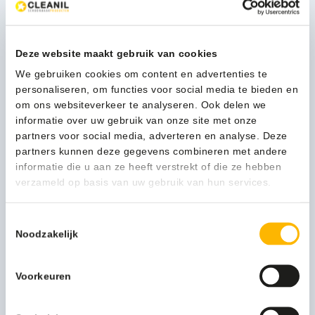
Verpakkingseenheid
Per stuk
Deze website maakt gebruik van cookies
Afvalzak medium
8713631992966
We gebruiken cookies om content en advertenties te
Artikel inhoud ltr
3
personaliseren, om functies voor social media te bieden en
om ons websiteverkeer te analyseren. Ook delen we
Model
VB 222203
informatie over uw gebruik van onze site met onze
partners voor social media, adverteren en analyse. Deze
Functionele productnaam
Pedaalemmer
partners kunnen deze gegevens combineren met andere
informatie die u aan ze heeft verstrekt of die ze hebben
Submerk
Classic
verzameld op basis van uw gebruik van hun services.
Merknaam
V-part
Toestemmingsselectie
Noodzakelijk
Artikel materiaal 1
Steel
Artikel hoogte mm
270
Voorkeuren
Artikel diameter mm
167