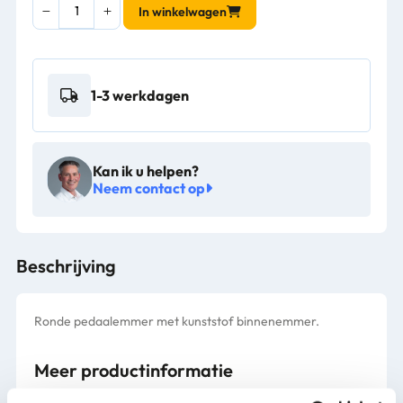
Pedaalemmer
In winkelwagen
3
liter
wit
-
1-3 werkdagen
VB
222203
aantal
Kan ik u helpen?
Neem contact op
Beschrijving
Ronde pedaalemmer met kunststof binnenemmer.
Meer productinformatie
Gewicht (kg)
0,71 kg