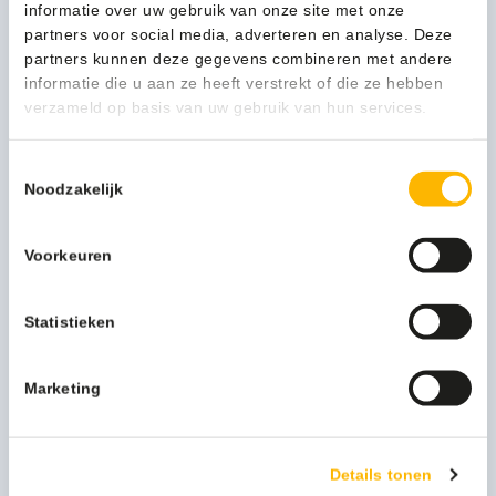
informatie over uw gebruik van onze site met onze
partners voor social media, adverteren en analyse. Deze
Kleur
RVS
partners kunnen deze gegevens combineren met andere
informatie die u aan ze heeft verstrekt of die ze hebben
Verpakkingseenheid
Per stuk
verzameld op basis van uw gebruik van hun services.
Afvalzak medium
8713631992997
Toestemmingsselectie
Artikel inhoud ltr
20
Noodzakelijk
Model
VB 222220
Voorkeuren
Functionele productnaam
Pedaalemmer
Statistieken
Submerk
Classic
Merknaam
V-part
Marketing
Artikel materiaal 1
Stainless steel
Artikel diameter mm
292
Details tonen