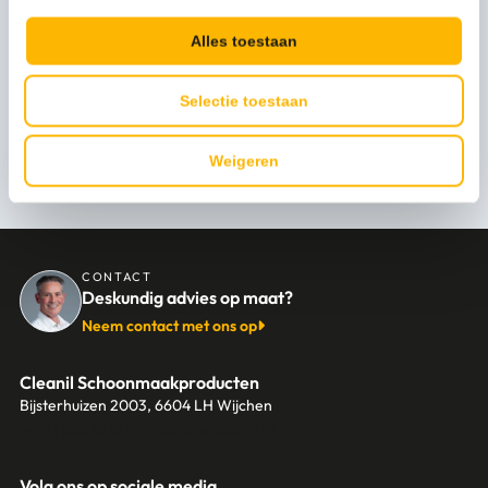
EAN omdoos artikel
8713631996803
Alles toestaan
Bekijk alle specificaties
Hoogte
445
Selectie toestaan
Hoogte (mm)
445
Persoonlijk advies nodig?
Weigeren
Levertijd
1-3 werkdagen
Stel een vraag
Artikelcode
8713631017782
Diameter (mm)
292
CONTACT
Deskundig advies op maat?
Inhoud
20L
Neem contact met ons op
Cleanil Schoonmaakproducten
Bijsterhuizen 2003, 6604 LH Wijchen
+31 (0)6 18 13 25 17
info@cleanil.nl
Volg ons op sociale media