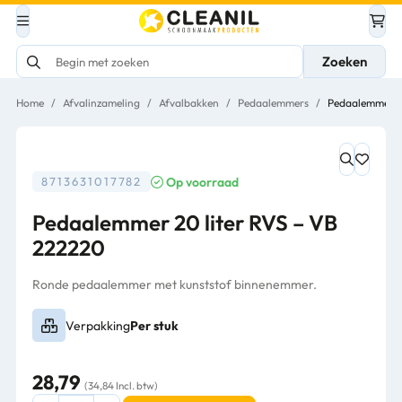
Zoeken
Home
/
Afvalinzameling
/
Afvalbakken
/
Pedaalemmers
/
Pedaalemmer 20
Op voorraad
8713631017782
Pedaalemmer 20 liter RVS – VB
222220
Ronde pedaalemmer met kunststof binnenemmer.
Verpakking
Per stuk
28,79
(34,84 Incl. btw)