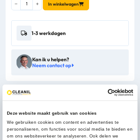
Pedaalemmer
In winkelwagen
20
liter
RVS
-
1-3 werkdagen
VB
222220
aantal
Kan ik u helpen?
Neem contact op
Beschrijving
Ronde pedaalemmer met kunststof binnenemmer.
Deze website maakt gebruik van cookies
We gebruiken cookies om content en advertenties te
Meer productinformatie
personaliseren, om functies voor social media te bieden en
om ons websiteverkeer te analyseren. Ook delen we
Gewicht (kg)
2,35 kg