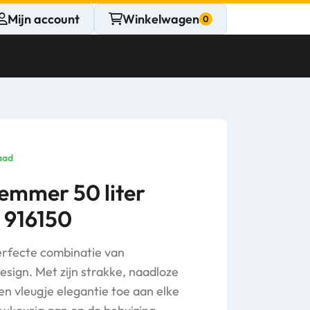
Mijn account
Winkelwagen
Klantenservice
Gesloten
CONTACT
Persoonlijk
aad
advies
emmer 50 liter
 916150
nodig?
Stel een vraag
erfecte combinatie van
design. Met zijn strakke, naadloze
en vleugje elegantie toe aan elke