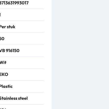
8713631993017
1
Per stuk
50
VB 916150
Wit
EKO
Plastic
Stainless steel