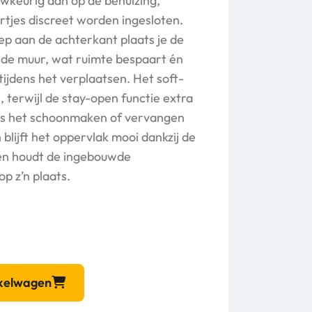
uwkeurig aan op de behuizing,
jes discreet worden ingesloten.
p aan de achterkant plaats je de
 de muur, wat ruimte bespaart én
 tijdens het verplaatsen. Het soft-
s, terwijl de stay-open functie extra
ns het schoonmaken of vervangen
blijft het oppervlak mooi dankzij de
 en houdt de ingebouwde
op z’n plaats.
nkelwagen