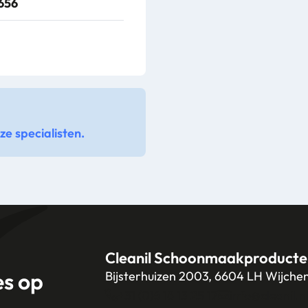
656
418
342
e specialisten.
Cleanil Schoonmaakproducte
es op
Bijsterhuizen 2003, 6604 LH Wijche
+31 (0)6 18 13 25 17
info@cleanil.n