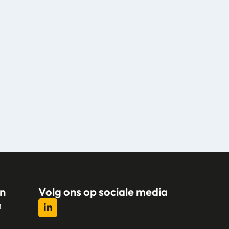
n
Volg ons op sociale media
n
l