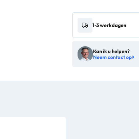
liter
crême
1-3 werkdagen
wit
-
VB
Kan ik u helpen?
916150
Neem contact op
aantal