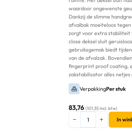
ruimte. Het deksel sluit na
waardoor ongewenste geurt
Dankzij de slimme handgree
afvalbak moeiteloos tegen
zorgt voor extra stabiliteit
close deksel sluit geruisloo
gebruiksgemak biedt tijde
van de afvalzak. Bovendien 
fingerprint proof coating,
zakstabilisator alles netjes 
Verpakking
Per stuk
83,76
(101,35 Incl. btw)
Marina
In wi
Pedaalemmer
50