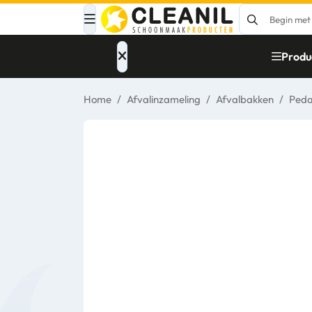
Menu
Produ
Home
/
Afvalinzameling
/
Afvalbakken
/
Ped
Afvalinzameling
Materialen
Reinigingsmiddelen
Papier – Dispensers
- Toiletinrichting
Glasbewassing