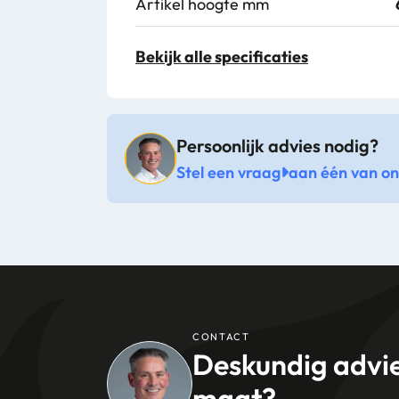
Artikel hoogte mm
Artikel breedte mm
Bekijk alle specificaties
Artikel lengte mm
Persoonlijk advies nodig?
Stel een vraag
aan één van onz
CONTACT
Deskundig advi
maat?