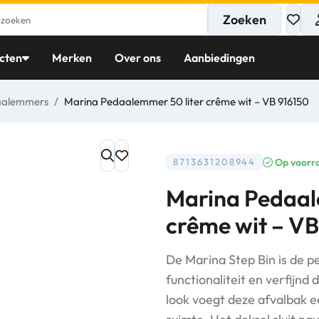
Zoeken
cten
Merken
Over ons
Aanbiedingen
aalemmers
/
Marina Pedaalemmer 50 liter crême wit – VB 916150
Op voorr
8713631208944
Marina Pedaal
crême wit – VB
De Marina Step Bin is de p
functionaliteit en verfijnd 
look voegt deze afvalbak e