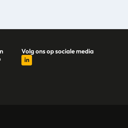
n
Volg ons op sociale media
n
l