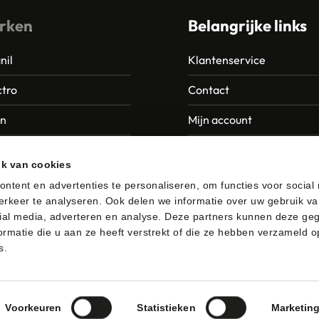
rken
Belangrijke links
nil
Klantenservice
tro
Contact
an
Mijn account
Europroducts
Garantie en retourneren
ik van cookies
da
ntent en advertenties te personaliseren, om functies voor social
rkeer te analyseren. Ook delen we informatie over uw gebruik va
er
ial media, adverteren en analyse. Deze partners kunnen deze ge
rmatie die u aan ze heeft verstrekt of die ze hebben verzameld o
s.
afhalen
Algemene voorwaarden
Privacybeleid
Voorkeuren
Statistieken
Marketin