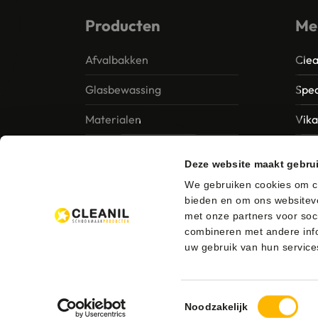
Producten
Me
Afvalbakken
Clea
Glasbewassing
Spec
Materialen
Vik
Papier – Dispensers -
MTS 
Deze website maakt gebru
Toiletinrichting
Vile
We gebruiken cookies om co
Reinigingsmiddelen
bieden en om ons websiteve
Ung
met onze partners voor soc
combineren met andere info
uw gebruik van hun service
Toestemmingsselectie
© 2026 Cleanil Schoonmaakproducten
Bezorgen en 
Noodzakelijk