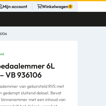
Mijn account
Winkelwagen
Klantenservice
Gesloten
6106
CONTACT
Persoonlijk
aad
advies
pedaalemmer 6L
 – VB 936106
nodig?
Stel een vraag
edaalemmer van geborsteld RVS met
en gedempt sluitend deksel. Bevat
f binnenemmer met een inhoud van