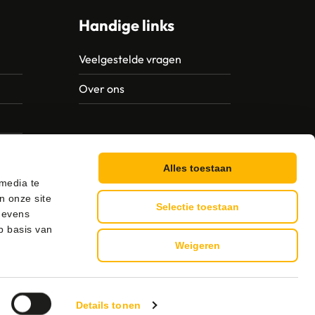
Handige links
Veelgestelde vragen
Over ons
Alles toestaan
 media te
n onze site
Selectie toestaan
gevens
p basis van
Weigeren
g
Details tonen