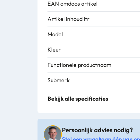
EAN omdoos artikel
Artikel inhoud ltr
Model
Kleur
Functionele productnaam
Submerk
Merknaam
Bekijk alle specificaties
Artikel materiaal 2
Artikel materiaal 1
Persoonlijk advies nodig?
Stel een vraag
aan één van onz