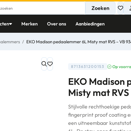
Zoeken
cten
Merken
Over ons
Aanbiedingen
aalemmers
/
EKO Madison pedaalemmer 6L Misty mat RVS – VB 93
Op voorr
8713631200153
EKO Madison 
Misty mat RVS
Stijlvolle rechthoekige p
fingerprint proof coating 
een uitneembaar kunststo