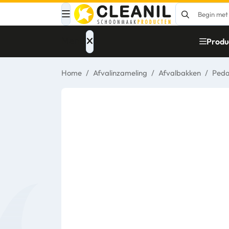
Menu
Produ
Home
/
Afvalinzameling
/
Afvalbakken
/
Ped
Afvalinzameling
Materialen
Reinigingsmiddelen
Papier – Dispensers
- Toiletinrichting
Glasbewassing