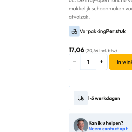
6L. De stay-open functie v
makkelijk schoonmaken van
afvalzak.
Verpakking
Per stuk
17,06
(20,64 Incl. btw)
EKO
In wi
Madison
pedaalemmer
6L
Misty
1-3 werkdagen
mat
RVS
-
Kan ik u helpen?
VB
Neem contact op
936106