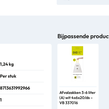
aantal
Bijpassende produc
1,24 kg
Per stuk
8713631992966
Afvalzakken 3-6 liter
(A) wit 4x6x20/ds –
1
VB 337016