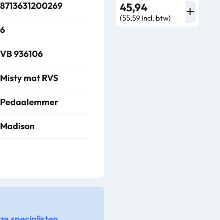
8713631200269
45,94
(55,59 Incl. btw)
6
VB 936106
Misty mat RVS
Pedaalemmer
Madison
EKO
Plastic
Stainless Steel
e specialisten.