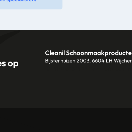
301
211
218
Cleanil Schoonmaakproducte
es op
Bijsterhuizen 2003, 6604 LH Wijche
+31 (0)6 18 13 25 17
info@cleanil.n