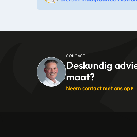
Artikel hoogte mm
Artikel breedte mm
Artikel lengte mm
CONTACT
Deskundig advi
maat?
Neem contact met ons op