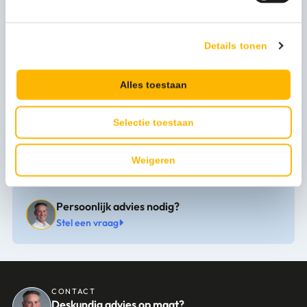
Artikel materiaal 1
Steel
Artikel hoogte mm
720
Details tonen
Artikel breedte mm
300
Alles toestaan
Artikel lengte mm
300
Selectie toestaan
Kleur
Antraciet
Bekijk alle specificaties
Weigeren
Levertijd
1-3 werkdagen
Persoonlijk advies nodig?
Stel een vraag
CONTACT
Deskundig advies op maat?