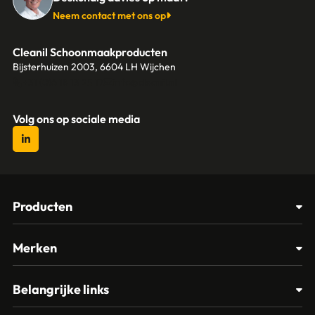
Neem contact met ons op
Cleanil Schoonmaakproducten
Bijsterhuizen 2003, 6604 LH Wijchen
+31 (0)6 18 13 25 17
info@cleanil.nl
Volg ons op sociale media
Producten
Afvalbakken
Merken
Glasbewassing
Cleanil
Belangrijke links
Materialen
Spectro