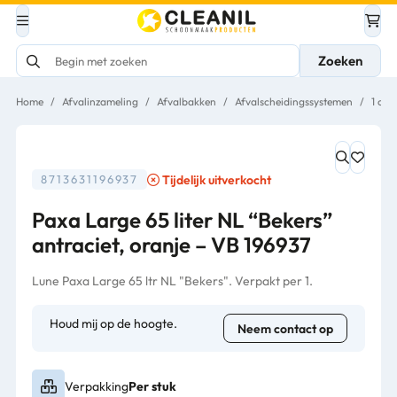
Zoeken
Home
/
Afvalinzameling
/
Afvalbakken
/
Afvalscheidingssystemen
/
1 co
Tijdelijk uitverkocht
8713631196937
Paxa Large 65 liter NL “Bekers”
antraciet, oranje – VB 196937
Lune Paxa Large 65 ltr NL "Bekers". Verpakt per 1.
Houd mij op de hoogte.
Neem contact op
Verpakking
Per stuk