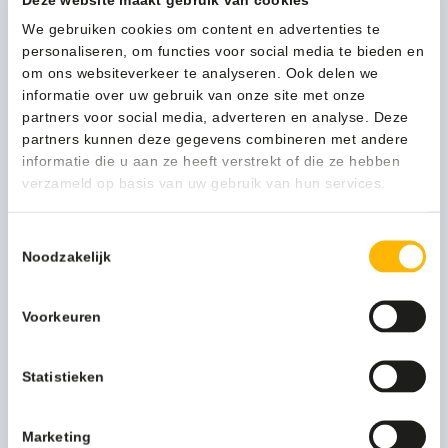
middels magneten kunnen de afvalbakken in de lengte
We gebruiken cookies om content en advertenties te
maar ook als cluster gekoppeld worden. Dit maakt de Paxa
personaliseren, om functies voor social media te bieden en
zeer flexibel en een ideale afvalscheidingsoplossing op elke
om ons websiteverkeer te analyseren. Ook delen we
locatie.
informatie over uw gebruik van onze site met onze
partners voor social media, adverteren en analyse. Deze
Meer productinformatie
partners kunnen deze gegevens combineren met andere
informatie die u aan ze heeft verstrekt of die ze hebben
Verpakkingseenheid
Per stuk
verzameld op basis van uw gebruik van hun services.
Artikel inhoud ltr
65
Toestemmingsselectie
Model
VB 196937
Noodzakelijk
Functionele productnaam
Afvalbak
Voorkeuren
Submerk
Paxa
Statistieken
Merknaam
Artikel materiaal 2
Bamboo
Marketing