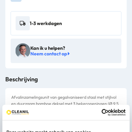
1-3 werkdagen
Kan ik u helpen?
Neem contact op
Beschrijving
Afvalinzamelingsunit van gegalvaniseerd staal met stijlvol
en duurzaam bamboe deksel met 3 bekeropeningen (Ø 9,5
cm) en label. De unit is voorzien van 3 buizen waardoor de
bekers gestapeld ingezameld worden en er tot 3x meer
bekers in de afvalbak gaan. Makkelijk te legen. Modulair en
koppelbaar. Doordat de elementen gekoppeld worden
Deze website maakt gebruik van cookies