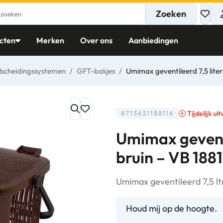
Zoeken
cten
Merken
Over ons
Aanbiedingen
lscheidingssystemen
/
GFT-bakjes
/
Umimax geventileerd 7,5 liter
Tijdelijk ui
8713631188116
Umimax geventi
bruin – VB 188
Umimax geventileerd 7,5 ltr
Houd mij op de hoogte.