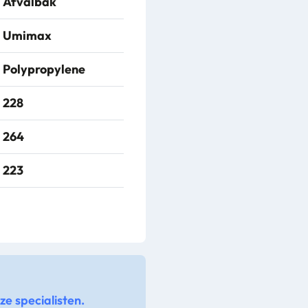
Afvalbak
Umimax
Polypropylene
228
264
223
Bruin
1-3 werkdagen
e specialisten.