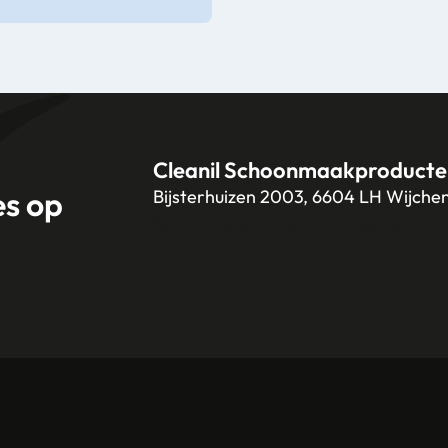
Cleanil Schoonmaakproducte
es op
Bijsterhuizen 2003, 6604 LH Wijche
+31 (0)6 18 13 25 17
info@cleanil.n