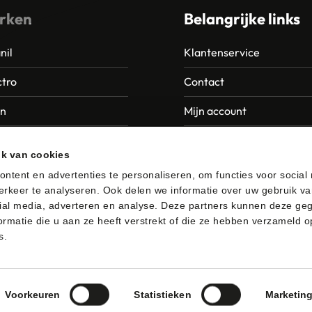
rken
Belangrijke links
nil
Klantenservice
tro
Contact
an
Mijn account
Europroducts
Garantie en retourneren
ik van cookies
da
ntent en advertenties te personaliseren, om functies voor social
rkeer te analyseren. Ook delen we informatie over uw gebruik va
er
ial media, adverteren en analyse. Deze partners kunnen deze ge
rmatie die u aan ze heeft verstrekt of die ze hebben verzameld o
s.
afhalen
Algemene voorwaarden
Privacybeleid
Voorkeuren
Statistieken
Marketin