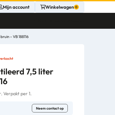
Mijn account
Winkelwagen
Klantenservice
Gesloten
 bruin – VB 188116
CONTACT
Persoonlijk
tverkocht
advies
leerd 7,5 liter
116
nodig?
Stel een vraag
. Verpakt per 1.
Neem contact op