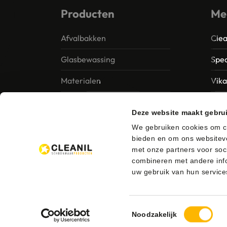
Producten
Me
Afvalbakken
Clea
Glasbewassing
Spec
Materialen
Vik
Papier – Dispensers -
MTS 
Deze website maakt gebru
Toiletinrichting
Vile
We gebruiken cookies om co
Reinigingsmiddelen
bieden en om ons websiteve
Ung
met onze partners voor soc
combineren met andere info
uw gebruik van hun service
Toestemmingsselectie
© 2026 Cleanil Schoonmaakproducten
Bezorgen en 
Noodzakelijk