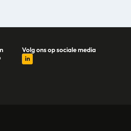
n
Volg ons op sociale media
n
l