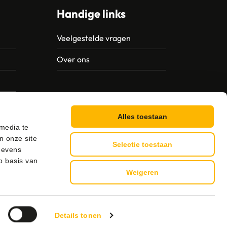
Handige links
Veelgestelde vragen
Over ons
Alles toestaan
 media te
n onze site
Selectie toestaan
gevens
p basis van
Weigeren
g
Details tonen