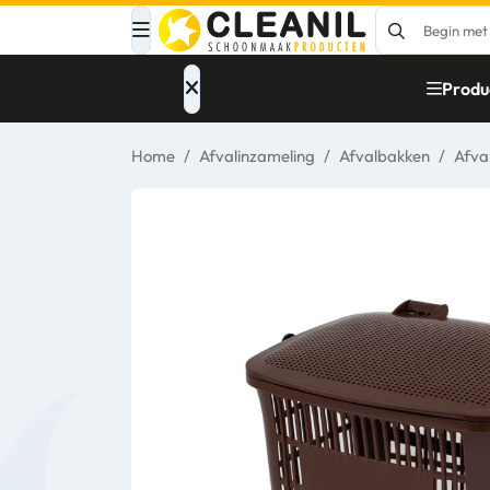
Menu
Produ
Home
/
Afvalinzameling
/
Afvalbakken
/
Afva
Afvalinzameling
Materialen
Reinigingsmiddelen
Papier – Dispensers
- Toiletinrichting
Glasbewassing