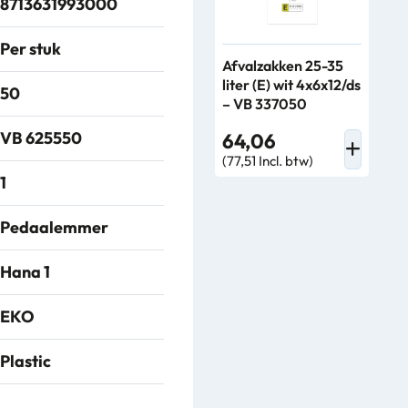
8713631993000
Per stuk
Afvalzakken 25-35
liter (E) wit 4x6x12/ds
50
– VB 337050
VB 625550
64,06
(77,51 Incl. btw)
1
Pedaalemmer
Hana 1
EKO
Plastic
641