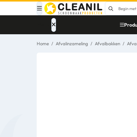
Menu
Produ
Home
/
Afvalinzameling
/
Afvalbakken
/
Afva
Afvalinzameling
Materialen
Reinigingsmiddelen
Papier – Dispensers
- Toiletinrichting
Glasbewassing