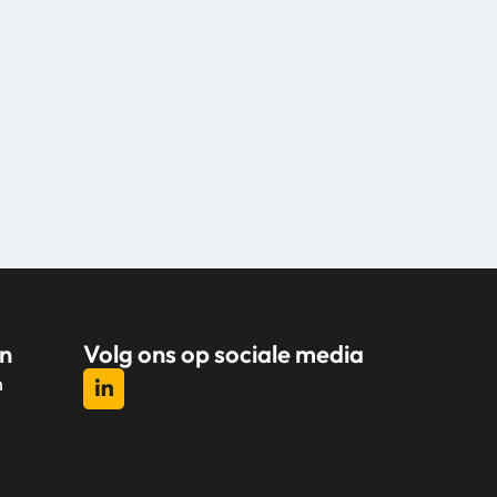
n
Volg ons op sociale media
n
l