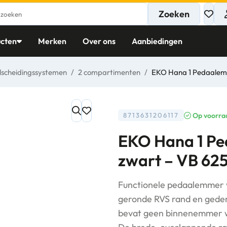
Zoeken
cten
Merken
Over ons
Aanbiedingen
lscheidingssystemen
/
2 compartimenten
/
EKO Hana 1 Pedaalem
Op voorra
8713631206117
EKO Hana 1 P
zwart – VB 62
Functionele pedaalemmer v
geronde RVS rand en gedem
bevat geen binnenemmer w