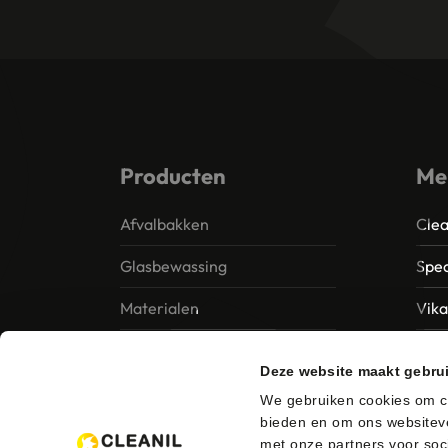
Producten
Me
Afvalbakken
Clea
Glasbewassing
Spec
Materialen
Vik
Papier – Dispensers -
MTS 
Deze website maakt gebru
Toiletinrichting
Vile
We gebruiken cookies om co
Reinigingsmiddelen
bieden en om ons websiteve
Ung
met onze partners voor soc