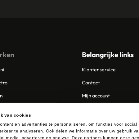
rken
Belangrijke links
nil
Klantenservice
tro
Contact
an
Mijn account
Europroducts
Garantie en retourneren
ik van cookies
da
ntent en advertenties te personaliseren, om functies voor social
rkeer te analyseren. Ook delen we informatie over uw gebruik va
er
ial media, adverteren en analyse. Deze partners kunnen deze ge