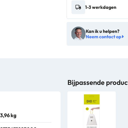
1-3 werkdagen
zwart
-
VB
Kan ik u helpen?
625550
Neem contact op
aantal
Bijpassende produc
3,96 kg