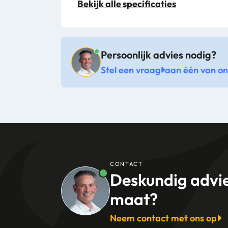
Bekijk alle specificaties
Artikel breedte mm
Artikel lengte mm
Persoonlijk advies nodig?
Stel een vraag
aan één van onz
Kleur
Alternatieve productcode
Levertijd
CONTACT
Deskundig advi
maat?
Neem contact met ons op