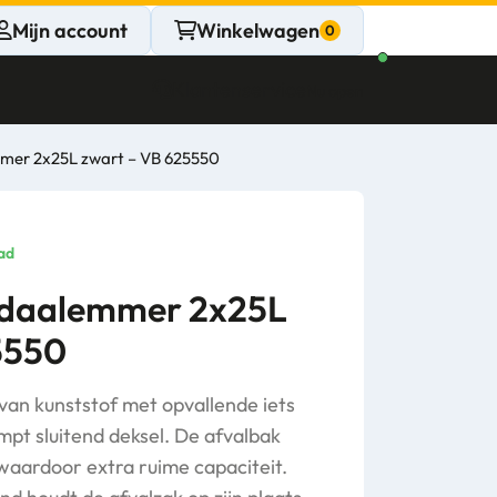
Mijn account
Winkelwagen
Klantenservice
Nu open
mer 2x25L zwart – VB 625550
CONTACT
Persoonlijk
ad
advies
edaalemmer 2x25L
5550
nodig?
Stel een vraag
an kunststof met opvallende iets
pt sluitend deksel. De afvalbak
aardoor extra ruime capaciteit.