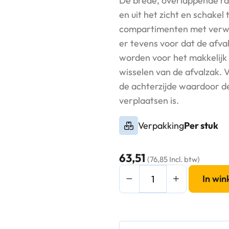
De brede, overlappende ran
en uit het zicht en schakel
compartimenten met verwij
er tevens voor dat de afva
worden voor het makkelijk
wisselen van de afvalzak.
de achterzijde waardoor 
verplaatsen is.
Verpakking
Per stuk
63,51
(76,85 Incl. btw)
EKO
In wi
Hana
1
Pedaalemmer
2x25L