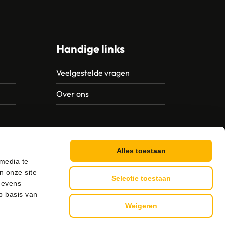
Handige links
Veelgestelde vragen
Over ons
Alles toestaan
 media te
n onze site
Selectie toestaan
gevens
p basis van
Weigeren