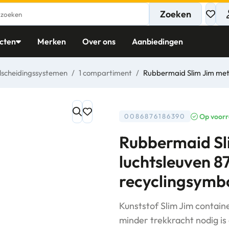
Zoeken
cten
Merken
Over ons
Aanbiedingen
lscheidingssystemen
/
1 compartiment
/
Rubbermaid Slim Jim met 
Op voor
0086876186390
Rubbermaid Sl
luchtsleuven 8
recyclingsymb
Kunststof Slim Jim contai
minder trekkracht nodig is