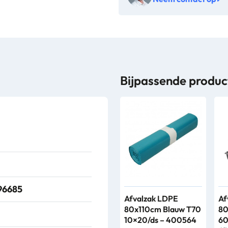
VB
186390
aantal
Bijpassende produc
96685
Afvalzak LDPE
Af
80x110cm Blauw T70
80
10×20/ds – 400564
60