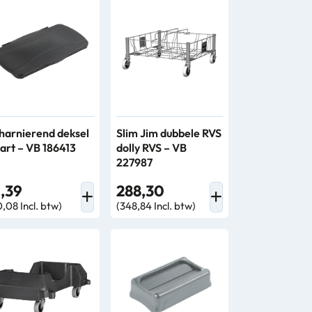
harnierend deksel
Slim Jim dubbele RVS
art – VB 186413
dolly RVS – VB
227987
1,39
288,30
0,08 Incl. btw)
(348,84 Incl. btw)