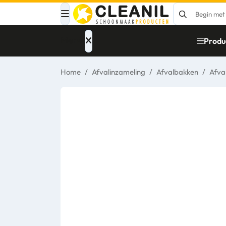
Menu
Produ
Home
/
Afvalinzameling
/
Afvalbakken
/
Afva
Afvalinzameling
Materialen
Reinigingsmiddelen
Papier – Dispensers
- Toiletinrichting
Glasbewassing