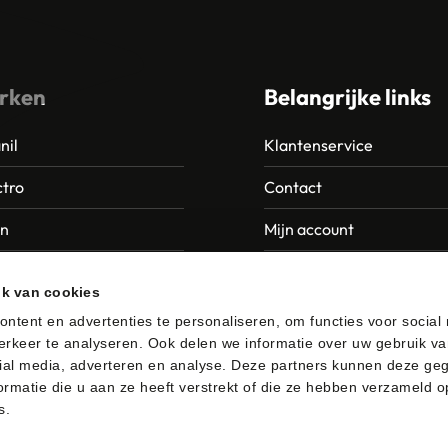
rken
Belangrijke links
nil
Klantenservice
tro
Contact
an
Mijn account
Europroducts
Garantie en retourneren
ik van cookies
da
ntent en advertenties te personaliseren, om functies voor social
rkeer te analyseren. Ook delen we informatie over uw gebruik va
er
ial media, adverteren en analyse. Deze partners kunnen deze ge
rmatie die u aan ze heeft verstrekt of die ze hebben verzameld o
s.