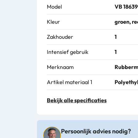
Model
VB 1863
Kleur
groen, r
Zakhouder
1
Intensief gebruik
1
Merknaam
Rubberm
Artikel materiaal 1
Polyethy
Artikel hoogte mm
762
Bekijk alle specificaties
Artikel breedte mm
279
Artikel lengte mm
558
Persoonlijk advies nodig?