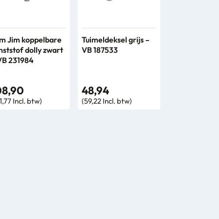
im Jim koppelbare
Tuimeldeksel grijs –
nststof dolly zwart
VB 187533
VB 231984
08,90
48,94
1,77 Incl. btw)
(59,22 Incl. btw)