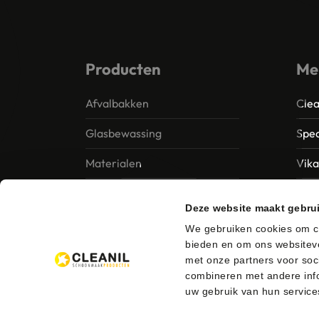
Producten
Me
Afvalbakken
Clea
Glasbewassing
Spec
Materialen
Vik
Papier – Dispensers -
MTS 
Deze website maakt gebru
Toiletinrichting
Vile
We gebruiken cookies om co
Reinigingsmiddelen
bieden en om ons websiteve
Ung
met onze partners voor soc
combineren met andere info
uw gebruik van hun service