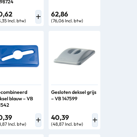
98724
0,62
62,86
,35 Incl. btw)
(76,06 Incl. btw)
combineerd
Gesloten deksel grijs
ksel blauw – VB
– VB 147599
1542
0,39
40,39
,87 Incl. btw)
(48,87 Incl. btw)