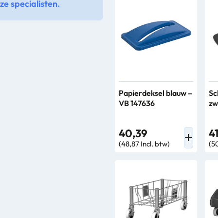
e specialisten.
Papierdeksel blauw –
Sc
VB 147636
zw
40,39
4
(48,87 Incl. btw)
(5