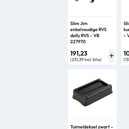
Slim Jim
Sl
enkelvoudige RVS
ku
dolly RVS – VB
– 
227970
191,23
1
(231,39 Incl. btw)
(13
Tuimeldeksel zwart –