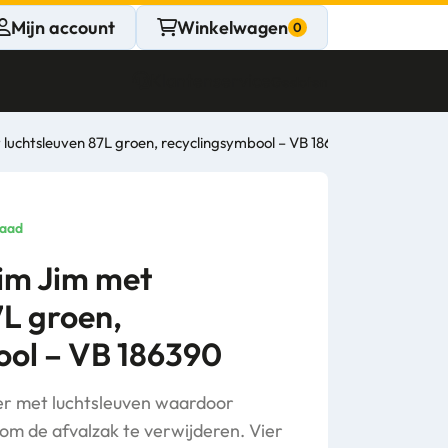
Mijn account
Winkelwagen
Klantenservice
Gesloten
luchtsleuven 87L groen, recyclingsymbool – VB 186390
CONTACT
Persoonlijk
raad
advies
im Jim met
7L groen,
nodig?
ool – VB 186390
Stel een vraag
ner met luchtsleuven waardoor
 om de afvalzak te verwijderen. Vier