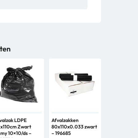
ten
valzak LDPE
Afvalzakken
x110cm Zwart
80x110x0.033 zwart
my 10×10/ds –
– 196685