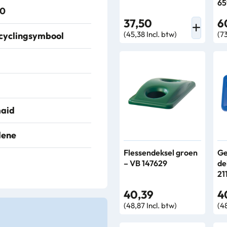
65
90
37,50
6
(45,38 Incl. btw)
(73
ecyclingsymbool
aid
lene
Flessendeksel groen
Ge
– VB 147629
de
21
40,39
4
(48,87 Incl. btw)
(48