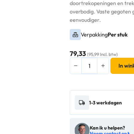
doortrekopeningen en trek
overbodig. Vaste gegoten 
eenvoudiger.
Verpakking
Per stuk
79,33
(95,99 Incl. btw)
Rubbermaid
In wi
Slim
Jim
met
luchtsleuven
1-3 werkdagen
87L
groen,
recyclingsymbool
Kan ik u helpen?
-
Neem contact op