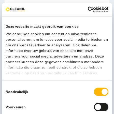
Meer productinformatie
Gewicht (kg)
7,1 kg
Verpakkingseenheid
Per stuk
Deze website maakt gebruik van cookies
We gebruiken cookies om content en advertenties te
Afvalzak medium
8713631993017
personaliseren, om functies voor social media te bieden en
om ons websiteverkeer te analyseren. Ook delen we
Artikel inhoud ltr
45
informatie over uw gebruik van onze site met onze
partners voor social media, adverteren en analyse. Deze
Model
VB 917845
partners kunnen deze gegevens combineren met andere
informatie die u aan ze heeft verstrekt of die ze hebben
Kleur
mat RVS
verzameld op basis van uw gebruik van hun services.
Vingerafdruk bestendig
1
Toestemmingsselectie
Functionele productnaam
Touchprullenbak
Noodzakelijk
Submerk
Touch Pro
Voorkeuren
Merknaam
EKO