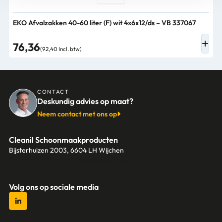
EKO Afvalzakken 40-60 liter (F) wit 4x6x12/ds – VB 337067
76,36
(92,40 Incl. btw)
CONTACT
Deskundig advies op maat?
Neem contact met ons op
Cleanil Schoonmaakproducten
Bijsterhuizen 2003, 6604 LH Wijchen
+31 (0)6 18 13 25 17
info@cleanil.nl
Volg ons op sociale media