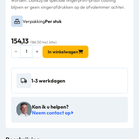
worden. Dankzij de speciale fingerprint-proof coating
blijven er geen vingerafdrukken op de afvalemmer achter.
Verpakking
Per stuk
154,13
(186,50 Incl. btw)
Simplehuman
In winkelwagen
Afvalemmer
Touch
Bar
40L
1-3 werkdagen
mat
RVS
-
VB
Kan ik u helpen?
015583
Neem contact op
aantal