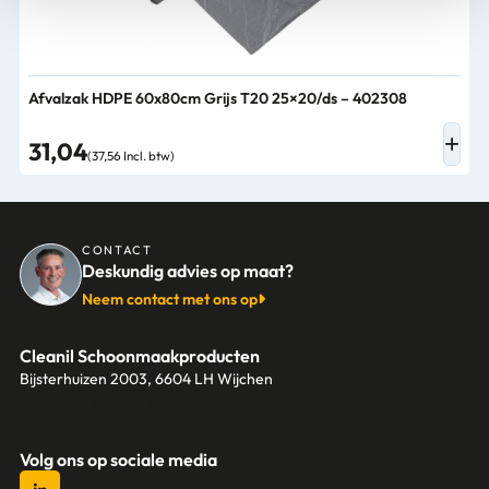
Afvalzak HDPE 60x80cm Grijs T20 25×20/ds – 402308
31,04
(37,56 Incl. btw)
CONTACT
Deskundig advies op maat?
Neem contact met ons op
Cleanil Schoonmaakproducten
Bijsterhuizen 2003, 6604 LH Wijchen
+31 (0)6 18 13 25 17
info@cleanil.nl
Volg ons op sociale media