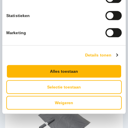
Artikel materiaal 2
Polypropylene
Statistieken
Artikel materiaal 1
Stainless steel
Marketing
Artikel hoogte mm
710
Bekijk alle specificaties
Artikel breedte mm
290
Details tonen
Artikel lengte mm
400
Persoonlijk advies nodig?
Alles toestaan
Stel een vraag
Selectie toestaan
Bijpassende producten
Weigeren