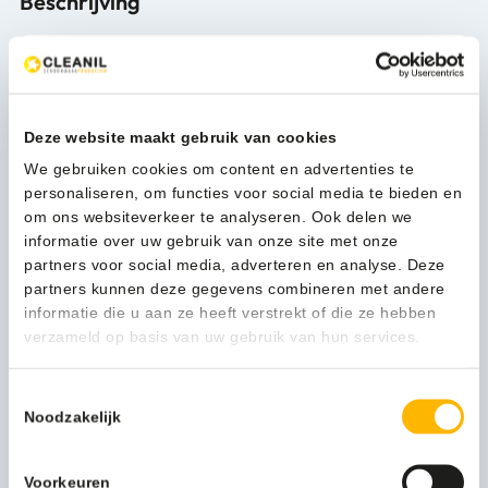
Beschrijving
Meer productinformatie
Gewicht (kg)
6,7 kg
Deze website maakt gebruik van cookies
Verpakkingseenheid
Per stuk
We gebruiken cookies om content en advertenties te
personaliseren, om functies voor social media te bieden en
Afvalzak medium
0838810017570
om ons websiteverkeer te analyseren. Ook delen we
informatie over uw gebruik van onze site met onze
Artikel inhoud ltr
40
partners voor social media, adverteren en analyse. Deze
partners kunnen deze gegevens combineren met andere
Model
VB 015583
informatie die u aan ze heeft verstrekt of die ze hebben
verzameld op basis van uw gebruik van hun services.
Kleur
mat RVS
Vingerafdruk bestendig
1
Toestemmingsselectie
Noodzakelijk
Functionele productnaam
Afvalbak
Merknaam
Simplehuman
Voorkeuren