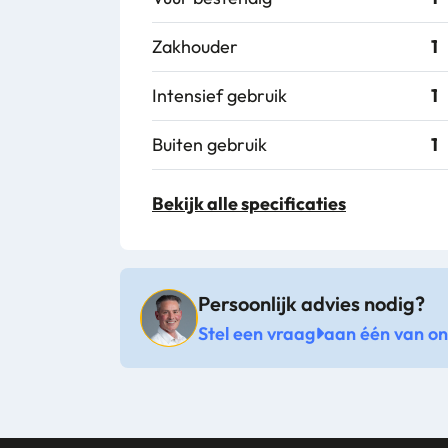
Zakhouder
1
Intensief gebruik
1
Buiten gebruik
1
Merknaam
R
Bekijk alle specificaties
Artikel materiaal 1
P
Artikel hoogte mm
1
Persoonlijk advies nodig?
Stel een vraag
aan één van onz
Artikel diameter mm
4