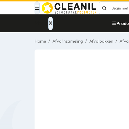
Menu
Produ
Home
/
Afvalinzameling
/
Afvalbakken
/
Afva
Afvalinzameling
Materialen
Reinigingsmiddelen
Papier – Dispensers
- Toiletinrichting
Glasbewassing