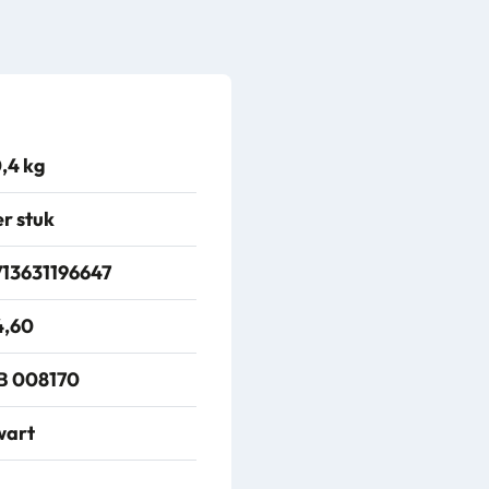
,4 kg
r stuk
713631196647
4,60
B 008170
wart