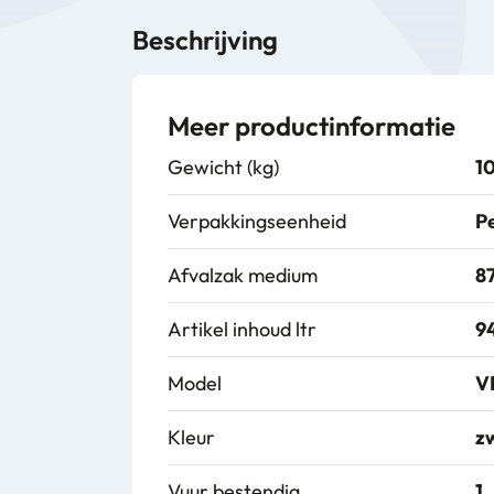
Beschrijving
Meer productinformatie
Gewicht (kg)
10
Verpakkingseenheid
Pe
Afvalzak medium
8
Artikel inhoud ltr
9
Model
V
Kleur
z
Vuur bestendig
1