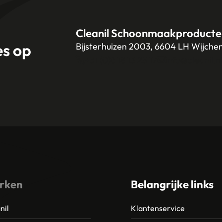
Cleanil Schoonmaakproducte
es op
Bijsterhuizen 2003, 6604 LH Wijche
+31 (0)6 18 13 25 17
info@cleanil.n
rken
Belangrijke links
nil
Klantenservice