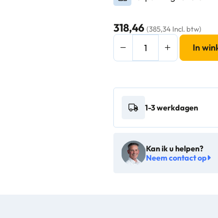
318,46
(385,34 Incl. btw)
Rubbermaid
In wi
Marshal
Container
94,6L
zwart
1-3 werkdagen
-
VB
008170
Kan ik u helpen?
aantal
Neem contact op