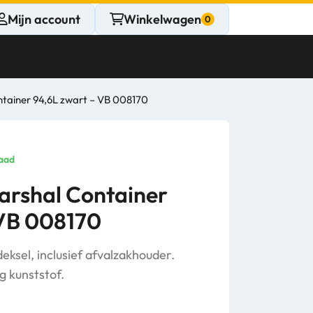
Mijn account
Winkelwagen
Klantenservice
Gesloten
tainer 94,6L zwart – VB 008170
CONTACT
Persoonlijk
aad
advies
rshal Container
 VB 008170
nodig?
Stel een vraag
ksel, inclusief afvalzakhouder.
 kunststof.