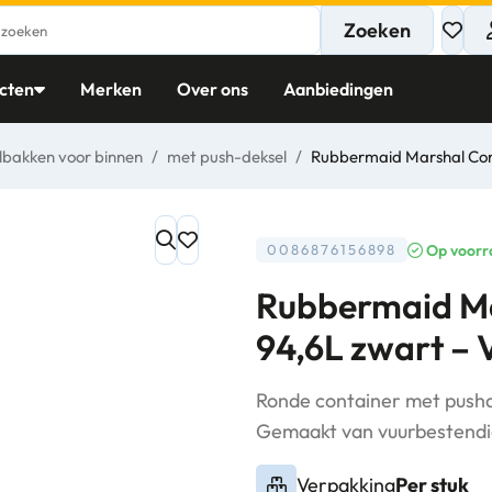
Zoeken
cten
Merken
Over ons
Aanbiedingen
lbakken voor binnen
/
met push-deksel
/
Rubbermaid Marshal Con
Op voorr
0086876156898
Rubbermaid Ma
94,6L zwart –
Ronde container met pushde
Gemaakt van vuurbestendig
Verpakking
Per stuk