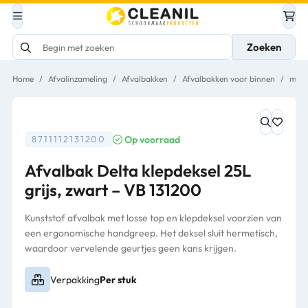
Zoeken
Home
/
Afvalinzameling
/
Afvalbakken
/
Afvalbakken voor binnen
/
met l
Op voorraad
8711112131200
Afvalbak Delta klepdeksel 25L
grijs, zwart – VB 131200
Kunststof afvalbak met losse top en klepdeksel voorzien van
een ergonomische handgreep. Het deksel sluit hermetisch,
waardoor vervelende geurtjes geen kans krijgen.
Verpakking
Per stuk