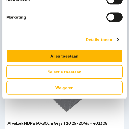
Levertijd
Informeer
Bekijk alle specificaties
Marketing
Persoonlijk advies nodig?
Details tonen
Stel een vraag
Alles toestaan
Bijpassende producten
Selectie toestaan
Weigeren
Afvalzak HDPE 60x80cm Grijs T20 25×20/ds – 402308