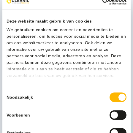
Kleur
grijs
Deze website maakt gebruik van cookies
Verpakkingseenheid
Per stuk
We gebruiken cookies om content en advertenties te
Merknaam
Sunware
personaliseren, om functies voor social media te bieden en
om ons websiteverkeer te analyseren. Ook delen we
Zakhouder
1
informatie over uw gebruik van onze site met onze
partners voor social media, adverteren en analyse. Deze
Artikel inhoud ltr
25
partners kunnen deze gegevens combineren met andere
informatie die u aan ze heeft verstrekt of die ze hebben
Model
VB 131200
verzameld op basis van uw gebruik van hun services.
Artikel materiaal 1
Polypropylene
Toestemmingsselectie
Noodzakelijk
Artikel hoogte mm
452
Artikel breedte mm
323
Voorkeuren
Artikel lengte mm
281
Statistieken