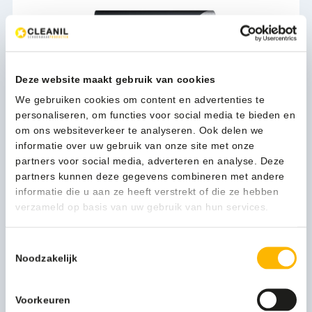
Deze website maakt gebruik van cookies
We gebruiken cookies om content en advertenties te
personaliseren, om functies voor social media te bieden en
Duracell Procell Industrial AA Batterijen - 89102
om ons websiteverkeer te analyseren. Ook delen we
7,65
informatie over uw gebruik van onze site met onze
(9,26 Incl. btw)
partners voor social media, adverteren en analyse. Deze
partners kunnen deze gegevens combineren met andere
Toevoegen
informatie die u aan ze heeft verstrekt of die ze hebben
verzameld op basis van uw gebruik van hun services.
Toestemmingsselectie
Noodzakelijk
Voorkeuren