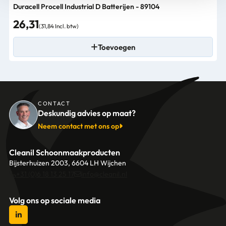
Duracell Procell Industrial D Batterijen - 89104
26,31
(31,84 Incl. btw)
Toevoegen
CONTACT
Deskundig advies op maat?
Neem contact met ons op
Cleanil Schoonmaakproducten
Bijsterhuizen 2003, 6604 LH Wijchen
+31 (0)6 18 13 25 17
info@cleanil.nl
Volg ons op sociale media