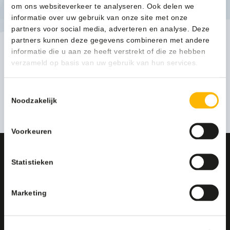
om ons websiteverkeer te analyseren. Ook delen we
informatie over uw gebruik van onze site met onze
partners voor social media, adverteren en analyse. Deze
partners kunnen deze gegevens combineren met andere
informatie die u aan ze heeft verstrekt of die ze hebben
Buitenafvalbak 2x50 liter zwart, grijs, oranje - VB 204229
verzameld op basis van uw gebruik van hun services.
1.330,96
(1.610,46 Incl. btw)
Toestemmingsselectie
Bekijken
Noodzakelijk
Voorkeuren
CONTACT
Statistieken
Deskundig advies op maat?
Neem contact met ons op
Marketing
Cleanil Schoonmaakproducten
Bijsterhuizen 2003, 6604 LH Wijchen
+31 (0)6 18 13 25 17
info@cleanil.nl