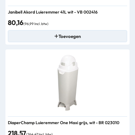
Janibell Akord Luieremmer 41L wit - VB 002416
80,16
(96,99 Incl. btw)
Toevoegen
DiaperChamp Luieremmer One Maxi grijs, wit - BR 023010
218,57
(264,47 Incl. btw)