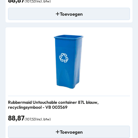
88,87
(107,53 Incl. btw)
Toevoegen
Rubbermaid Untouchable container 87L blauw,
recyclingsymbool - VB 003569
88,87
(107,53 Incl. btw)
Toevoegen