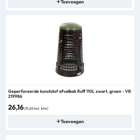
Toevoegen
Geperforeerde kunststof afvalbak Ruff 110L zwart, groen - VB
219986
26,16
(31,65 Incl. btw)
Toevoegen