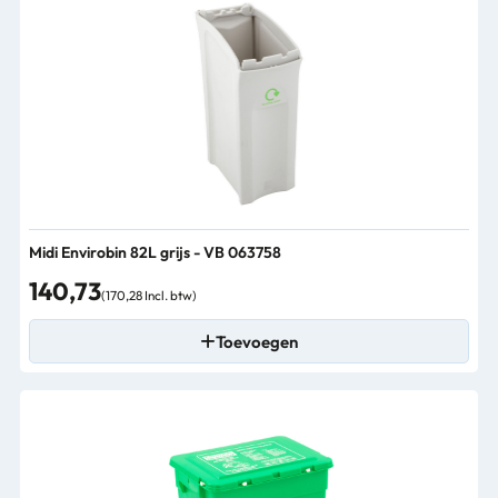
Midi Envirobin 82L grijs - VB 063758
140,73
(170,28 Incl. btw)
Toevoegen