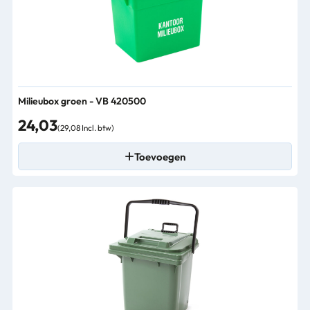
Milieubox groen - VB 420500
24,03
(29,08 Incl. btw)
Toevoegen