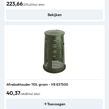
223,66
(270,63 Incl. btw)
Bekijken
Afvalzakhouder 110L groen - VB 837500
40,37
(48,85 Incl. btw)
Toevoegen