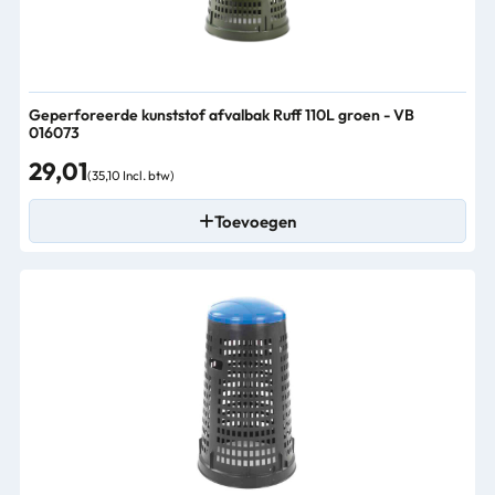
Geperforeerde kunststof afvalbak Ruff 110L groen - VB
016073
29,01
(35,10 Incl. btw)
Toevoegen