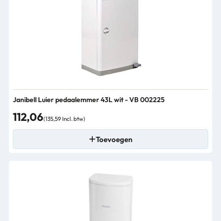
Janibell Luier pedaalemmer 43L wit - VB 002225
112,06
(135,59 Incl. btw)
Toevoegen