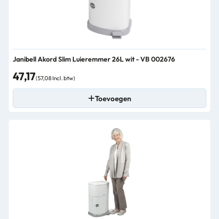
Janibell Akord Slim Luieremmer 26L wit - VB 002676
47,17
(57,08 Incl. btw)
Toevoegen