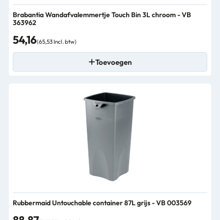
Brabantia Wandafvalemmertje Touch Bin 3L chroom - VB
363962
54,16
(65,53 Incl. btw)
Toevoegen
Rubbermaid Untouchable container 87L grijs - VB 003569