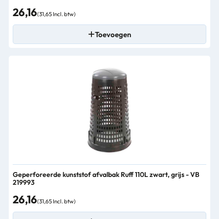
26,16
(31,65 Incl. btw)
Toevoegen
Geperforeerde kunststof afvalbak Ruff 110L zwart, grijs - VB
219993
26,16
(31,65 Incl. btw)