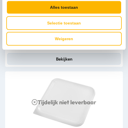
Alles toestaan
Selectie toestaan
Brabantia Afvalemmer Sort & Go 25L lichtgrijs - VB 214400
Weigeren
36,63
(44,32 Incl. btw)
Bekijken
Tijdelijk niet leverbaar