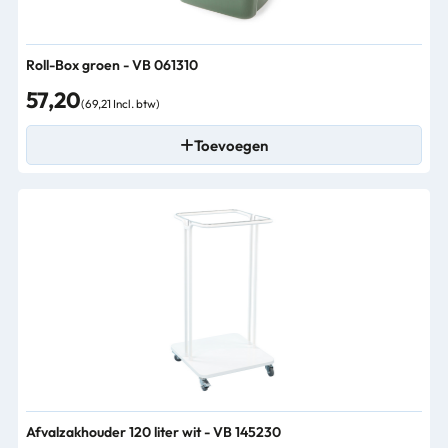
Roll-Box groen - VB 061310
57,20
(69,21 Incl. btw)
Toevoegen
Afvalzakhouder 120 liter wit - VB 145230