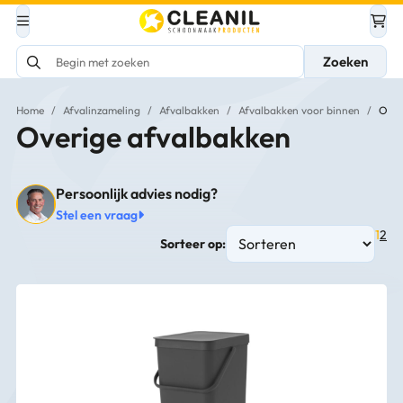
Zoeken
Home
/
Afvalinzameling
/
Afvalbakken
/
Afvalbakken voor binnen
/
Over
Overige afvalbakken
Persoonlijk advies nodig?
Stel een vraag
1
2
Sorteer op: