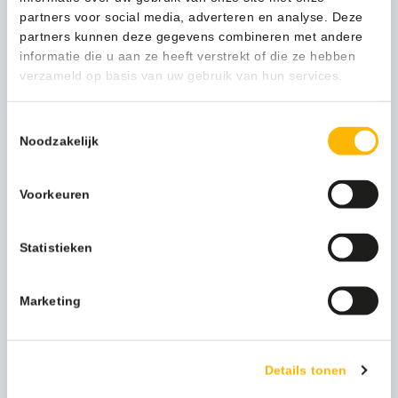
partners voor social media, adverteren en analyse. Deze
partners kunnen deze gegevens combineren met andere
informatie die u aan ze heeft verstrekt of die ze hebben
Tijdelijk niet leverbaar
verzameld op basis van uw gebruik van hun services.
Toestemmingsselectie
Noodzakelijk
Brabantia Afvalemmer Sort & Go 25L jade - VB 212765
Voorkeuren
36,63
(44,32 Incl. btw)
Statistieken
Bekijken
Marketing
Details tonen
Tijdelijk niet leverbaar