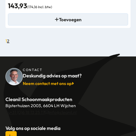
143,93
(174,16 Incl. btw)
Toevoegen
1
2
CONTACT
Deskundig advies op maat?
Neem contact met ons op
Cleanil Schoonmaakproducten
Bijsterhuizen 2003, 6604 LH Wijchen
+31 (0)6 18 13 25 17
info@cleanil.nl
Volg ons op sociale media